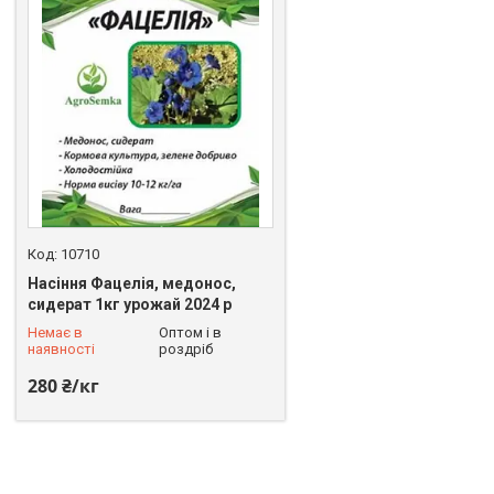
10710
Насіння Фацелія, медонос,
сидерат 1кг урожай 2024 р
+380 (68) 258-06-35
Немає в
Оптом і в
наявності
роздріб
280 ₴/кг