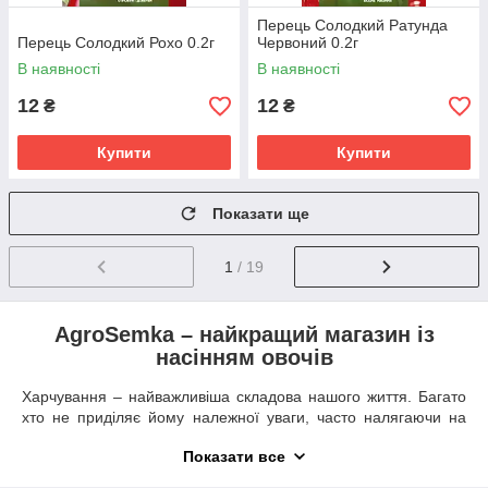
Перець Солодкий Ратунда
Перець Солодкий Рохо 0.2г
Червоний 0.2г
В наявності
В наявності
12
12
₴
₴
Купити
Купити
Показати ще
1
/ 19
AgroSemka – найкращий магазин із
насінням овочів
Харчування – найважливіша складова нашого життя. Багато
хто не приділяє йому належної уваги, часто налягаючи на
важку, некорисну (а іноді й відверто шкідливу) для організму
Показати все
їжу, тоді як саме овочі повинні становити базову частину
раціону. В ідеалі їх потрібно ще й вирощувати власноруч, а