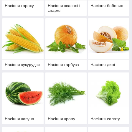
Насіння гороху
Насіння квасолі і
Насіння бобових
спаржі
Насіння кукурудзи
Насіння гарбуза
Насіння дині
Насіння кавуна
Насіння кропу
Насіння салату