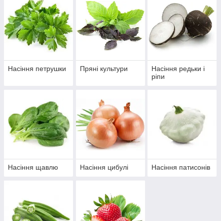
Насіння петрушки
Пряні культури
Насіння редьки і
ріпи
Насіння щавлю
Насіння цибулі
Насіння патисонів