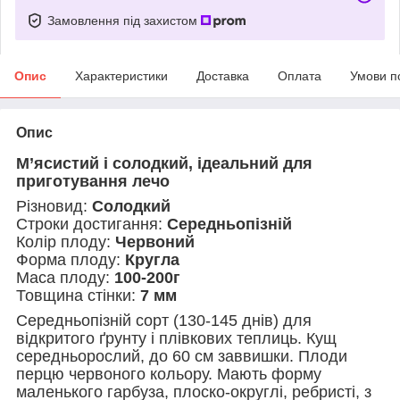
Замовлення під захистом
Опис
Характеристики
Доставка
Оплата
Умови п
Опис
М’ясистий і солодкий, ідеальний для
приготування лечо
Різновид:
Солодкий
Строки достигання:
Середньопізній
Колір плоду:
Червоний
Форма плоду:
Кругла
Маса плоду:
100-200г
Товщина стінки:
7 мм
Середньопізній сорт (130-145 днів) для
відкритого ґрунту і плівкових теплиць. Кущ
середньорослий, до 60 см заввишки. Плоди
перцю червоного кольору. Мають форму
маленького гарбуза, плоско-округлі, ребристі, з