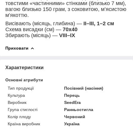
товстими «частинними» стінками (близько 7 мм),
вагою близько 150 грам, з соковитою, м’ясистою
м’якоттю.
Висівають (місяць, глибина) —
II–III, 1–2 см
Схема висадки (см) —
70х40
Збирають (місяць) —
VIII–IX
Приховати
Характеристики
Основні атрибути
Тип продукції
Посівний (насіння)
Культура
Перець
Виробник
SeedEra
Група стиглості
Ранньостигла
Колір плоду
Червоний
Країна виробник
Україна