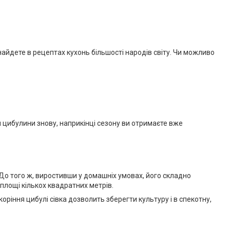
знайдете в рецептах кухонь більшості народів світу. Чи можливо
и цибулини знову, наприкінці сезону ви отримаєте вже
До того ж, виростивши у домашніх умовах, його складно
 площі кількох квадратних метрів.
оріння цибулі сівка дозволить зберегти культуру і в спекотну,