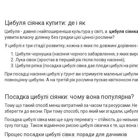
Цибуля сіянка купити: де і як
Цибуля - давня і найпоширеніша культура у світі, а
цибуля сіянк
уявити власну ділянку без грядки цієї цінної рослини?
У цибулі є три стадії розвитку, кожна з яких по довжині дорівнює
Цибуля чорнушка (насіння чорного забарвлення, з яких виро
Лука сівок (зростає в перший рік після посіву насіння);
Цибуля ріпка (посадка цибулі сівка дає плоди цибулі на ріпку
При посадці насіння цибулі у ґрунт ви отримуєте маленькі цибули
повноцінну цибулю. А на третій рік рослина пускає квітконосні паг
Посадка цибулі сіянки: чому вона популярна?
Тому що такий спосіб менш витратний за часом та ресурсами. Не
зберегти до весни. При тому способі, про який ми згадали, цибул
Посадка цибулі сівка має ще одну перевагу – стійкість до низьки
суху погоду. Також відмінною рисою цибулі сівачка є те, що вона
Процес посадки цибулі сівка: поради для дачників