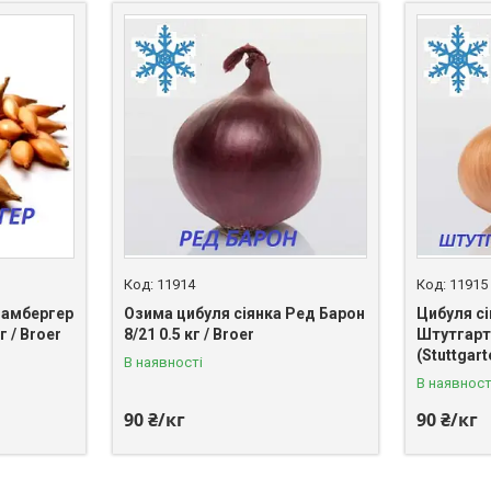
11914
11915
Бамбергер
Озима цибуля сіянка Ред Барон
Цибуля с
г / Broer
8/21 0.5 кг / Broer
Штутгарт
(Stuttgart
В наявності
В наявност
90 ₴/кг
90 ₴/кг