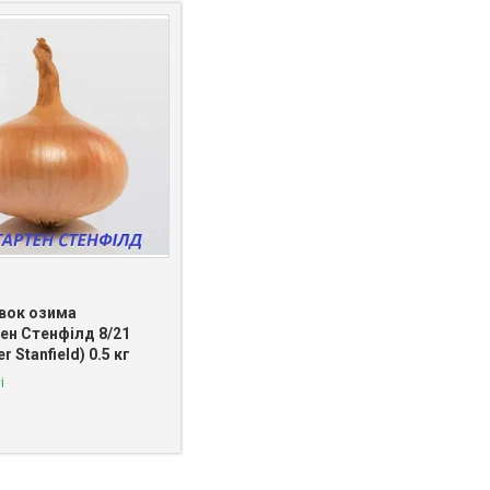
івок озима
ен Стенфілд 8/21
er Stanfield) 0.5 кг
і