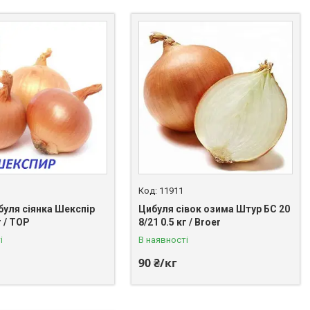
11911
буля сіянка Шекспір
Цибуля сівок озима Штур БС 20
г / ТОР
8/21 0.5 кг / Broer
і
В наявності
90 ₴/кг