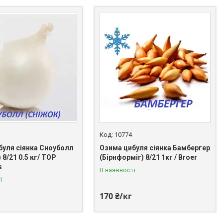
10774
буля сіянка Сноуболл
Озима цибуля сіянка Бамбергер
 8/21 0.5 кг/ TOP
(Бірнформіг) 8/21 1кг / Broer
s
В наявності
і
170 ₴/кг