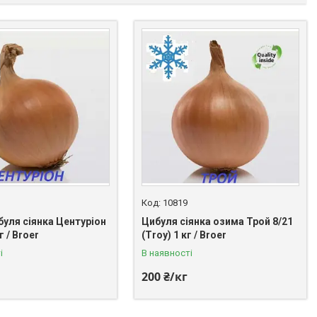
10819
буля сіянка Центуріон
Цибуля сіянка озима Трой 8/21
г / Broer
(Troy) 1 кг / Broer
і
В наявності
200 ₴/кг