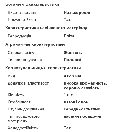
Ботанічні характеристики
Висота рослин
Низькорослі
Посухостійкість
Так
Характеристики насіннєвого матеріалу
Репродукція
Еліта
Агрономічні характеристики
Строки посіву
Жовтень
Тип вирощування
Польові
Користувальницькі характеристики
Вид
дворічні
Додаткові властивості
висока врожайність,
хороша лежкість
Кількість
1 шт
Особливості
вагові овочі
Ступінь дозрівання
середньостиглий
Тип посадкового
насіння посадочні
матеріалу
Холодостійкість
Так