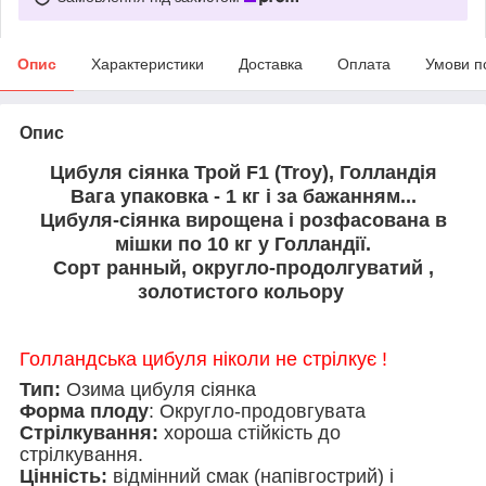
Опис
Характеристики
Доставка
Оплата
Умови п
Опис
Цибуля сіянка Трой F1 (Troy), Голландія
Вага упаковка - 1 кг і за бажанням.
..
Цибуля-сіянка вирощена і розфасована в
мішки по 10 кг у Голландії.
Сорт ранный, округло-продолгуватий ,
золотистого кольору
Голландська цибуля ніколи не стрілкує !
Тип:
Озима цибуля сіянка
Форма плоду
: Округло-продовгувата
Стрілкування:
хороша стійкість до
стрілкування.
Цінність:
відмінний смак (напівгострий) і