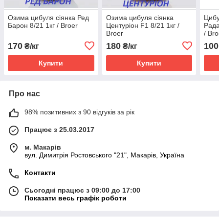
Озима цибуля сіянка Ред
Озима цибуля сіянка
Цибу
Барон 8/21 1кг / Broer
Центуріон F1 8/21 1кг /
Рада
Broer
/ Bro
170
180
100
₴/кг
₴/кг
Купити
Купити
Про нас
98% позитивних з 90 відгуків за рік
Працює з 25.03.2017
м. Макарів
вул. Димитрія Ростовського "21", Макарів, Україна
Контакти
Сьогодні працює з 09:00 до 17:00
Показати весь графік роботи