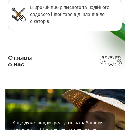
Широкий вибір якісного та надійного
садового інвентаря від шлангів до
сікаторів
#03
Отзывы
о нас
А ще дуже швидко реагують на забаганки
замовника... Щире дякую за таку працю, та