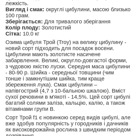
лежкість.
Вигляд і смак:
округлі цибулини, масою близько
100 грам.
Зберігається:
Для тривалого зберігання
Колір плоду:
Золотистий
Сітка:
10.0 кг
Озима цибуля Трой (Troy) на велику цибулину -
новий сорт підходить для посадок восени.
Цибулини мають золотисте насичене
забарвлення. Великі, округло-довгастої форми,
з чудовою якістю луски. Середня маса цибулини
- 80-90 р. Шийка - середньої товщини (чим
тонше і замкнутішим шийка, тим краще
збереження лука). Смак цибулини –
напівгострий (4,7 з 10-бальною шкалою). Вміст
сухої речовини в м'якоті - 14,5%. Цей сорт цибулі
багатий солями заліза, кальцію, калію, а також
вітамінами групи В.
Сорт Трой f1 є новинкою серед видів цибулі, але
вже здобув популярність у городників і дачників
як високоврожайна рослина з швидким періодом
дозрівання.