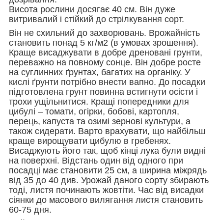
Висота рослини досягає 40 см. Він дуже
витривалий і стійкий до стрілкування сорт.
Він не схильний до захворювань. Врожайність
становить понад 5 кг/м2 (в умовах зрошення).
Краще висаджувати в добре дреновані грунти,
переважно на повному сонце. Він добре росте
на суглинних ґрунтах, багатих на органіку. У
кислі ґрунти потрібно внести вапно. До посадки
підготовлена грунт повинна встигнути осісти і
трохи ущільнитися. Кращі попередники для
цибулі – томати, огірки, бобові, картопля,
перець, капуста та озимі зернові культури, а
також сидерати. Варто врахувати, що найбільш
краще вирощувати цибулю в гребенях.
Висаджують його так, щоб кінці лука були видні
на поверхні. Відстань один від одного при
посадці має становити 25 см, а ширина міжрядь
від 35 до 40 див. Урожай даного сорту збирають
тоді, листя починають жовтіти. Час від висадки
сіянки до масового вилягання листя становить
60-75 дня.