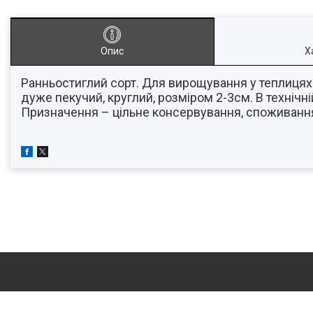
Опис
Х
Ранньостиглий сорт. Для вирощування у теплицях т
дуже пекучий, круглий, розміром 2-3см. В технічні
Призначення – цільне консервування, споживанн