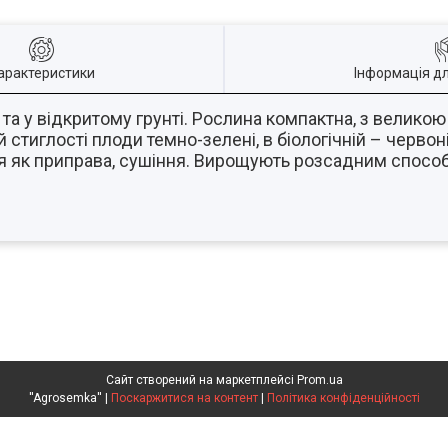
арактеристики
Інформація д
а у відкритому грунті. Рослина компактна, з великою 
й стиглості плоди темно-зелені, в біологічній – червон
я як приправа, сушіння. Вирощують розсадним спос
Сайт створений на маркетплейсі
Prom.ua
''Agrosemka'' |
Поскаржитися на контент
|
Політика конфіденційності