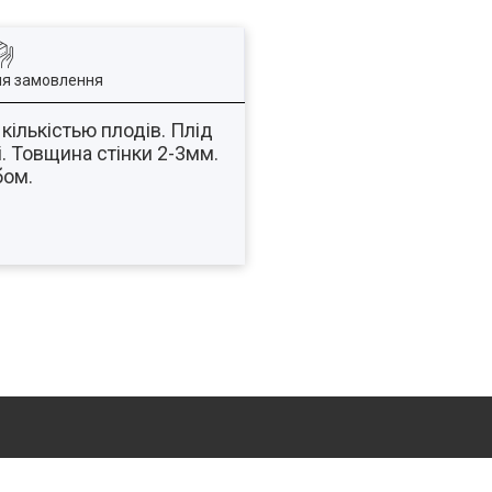
ля замовлення
кількістью плодів. Плід
і. Товщина стінки 2-3мм.
обом.