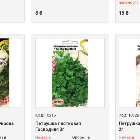
наявності
8 ₴
15 ₴
10315
10728
укрова
Петрушка листковая
Петрушка
Господиня 3г
2г
+380 (68) 258-06-35
+380 (68)
 і в
Немає в
Оптом і в
Немає в