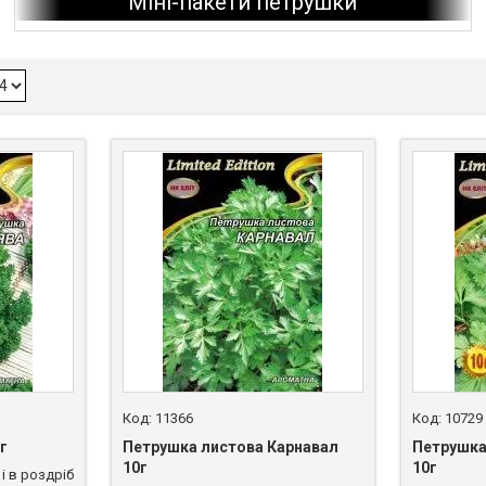
Міні-пакети петрушки
11366
10729
г
Петрушка листова Карнавал
Петрушка
10г
10г
і в роздріб