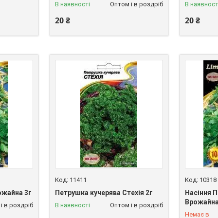
В наявності
Оптом і в роздріб
В наявност
20 ₴
20 ₴
11411
10318
ожайна 3г
Петрушка кучерява Стехія 2г
Насіння 
Врожайна
і в роздріб
В наявності
Оптом і в роздріб
+380 (68)
Немає в