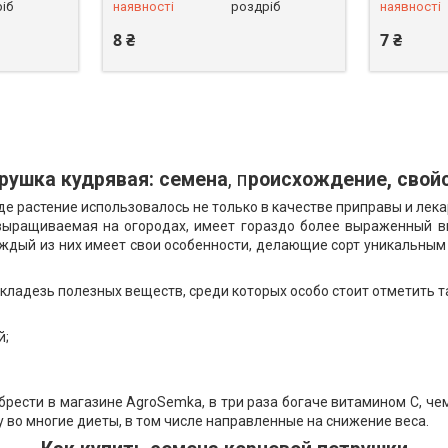
іб
наявності
роздріб
наявності
8 ₴
7 ₴
рушка кудрявая: семена
, п
роисхождение, свой
 растение использовалось не только в качестве приправы и лекар
а, выращиваемая на огородах, имеет гораздо более выраженный 
аждый из них имеет свои особенности, делающие сорт уникальным 
кладезь полезных веществ, среди которых особо стоит отметить т
й;
рести в магазине AgroSemka, в три раза богаче витамином С, чем
у во многие диеты, в том числе направленные на снижение веса.