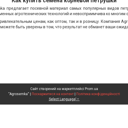
Как купить семена корневой петрушки
a предлагает посевной материал самых популярных видов петр
менных агротехнических технологий и невосприимчива ко многим
ивлекательным ценам, как оптом, так и в розницу. Компания Agr
 можете быть уверены в том, что результат не обманет ваши ожид
Сайт створений на маркетплейсі
Prom.ua
''Agrosemka'' |
Поскаржитися на контент
|
Політика конфіденційності
Select Language
▼