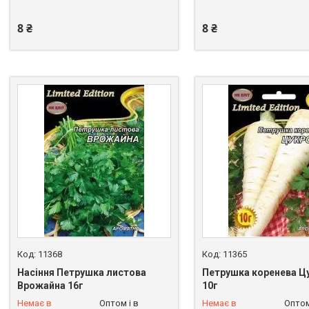
8 ₴
8 ₴
11368
11365
Насіння Петрушка листова
Петрушка коренева Ц
Врожайна 16г
10г
+380 (68) 258-06-35
+380 (68) 258-06-35
Немає в
Оптом і в
Немає в
Оптом