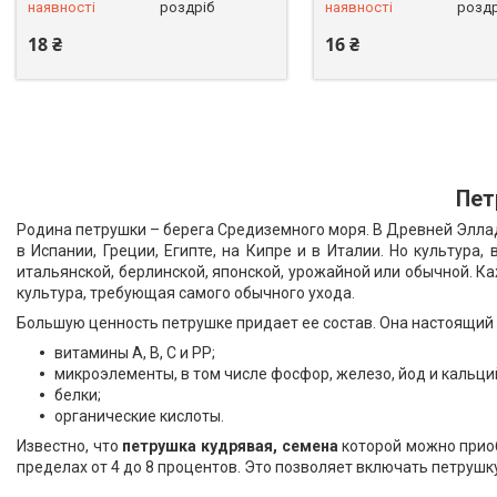
наявності
роздріб
наявності
роздр
18 ₴
16 ₴
Пет
Родина петрушки – берега Средиземного моря. В Древней Элладе
в Испании, Греции, Египте, на Кипре и в Италии. Но культур
итальянской, берлинской, японской, урожайной или обычной. К
культура, требующая самого обычного ухода.
Большую ценность петрушке придает ее состав. Она настоящий 
витамины А, В, С и PP;
микроэлементы, в том числе фосфор, железо, йод и кальци
белки;
органические кислоты.
Известно, что
петрушка кудрявая, семена
которой можно приоб
пределах от 4 до 8 процентов. Это позволяет включать петрушк