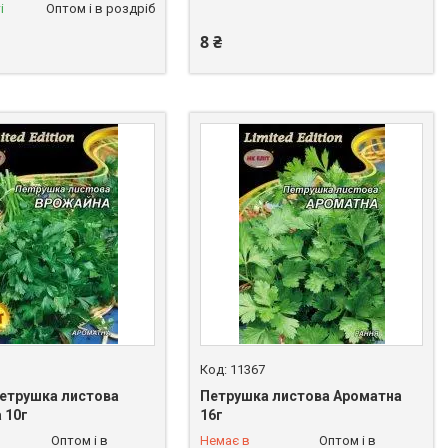
і
Оптом і в роздріб
8 ₴
11367
Петрушка листова
Петрушка листова Ароматна
 10г
16г
 258-06-35
+380 (68) 258-06-35
Оптом і в
Немає в
Оптом і в