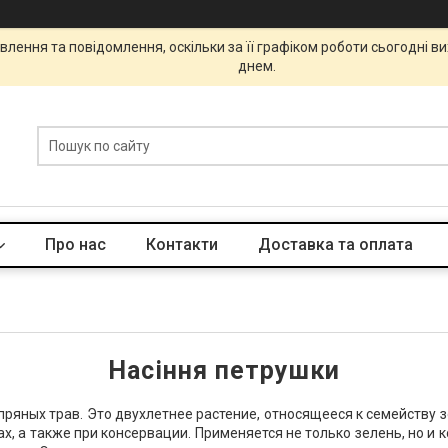
лення та повідомлення, оскільки за її графіком роботи сьогодні 
днем.
Про нас
Контакти
Доставка та оплата
Насіння петрушки
пряных трав. Это двухлетнее растение, относящееся к семейству 
сах, а также при консервации. Применяется не только зелень, но и