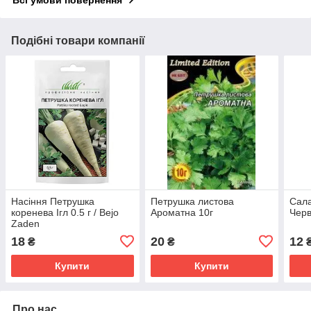
Всі умови повернення
Подібні товари компанії
Насіння Петрушка
Петрушка листова
Сала
коренева Ігл 0.5 г / Bejo
Ароматна 10г
Черв
Zaden
18
20
12
₴
₴
Купити
Купити
Про нас