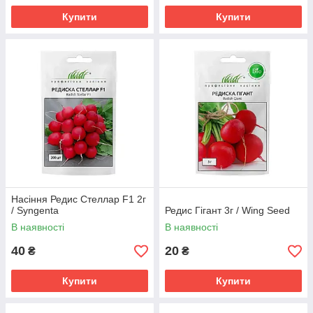
Купити
Купити
Насіння Редис Стеллар F1 2г
/ Syngenta
Редис Гігант 3г / Wing Seed
В наявності
В наявності
40
20
₴
₴
Купити
Купити