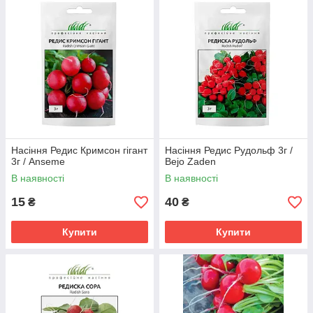
Насіння Редис Кримсон гігант
Насіння Редис Рудольф 3г /
3г / Anseme
Bejo Zaden
В наявності
В наявності
15
40
₴
₴
Купити
Купити