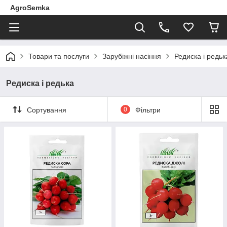
AgroSemka
Товари та послуги
Зарубіжні насіння
Редиска і редьк
Редиска і редька
Сортування
0
Фільтри