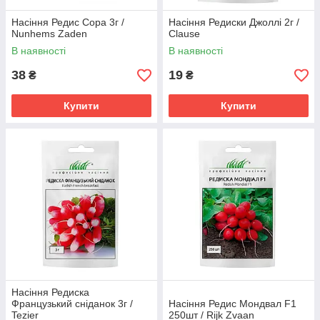
Насіння Редис Сора 3г /
Насіння Редиски Джоллі 2г /
Nunhems Zaden
Clause
В наявності
В наявності
38
19
₴
₴
Купити
Купити
Насіння Редиска
Французький сніданок 3г /
Насіння Редис Мондвал F1
Tezier
250шт / Rijk Zvaan