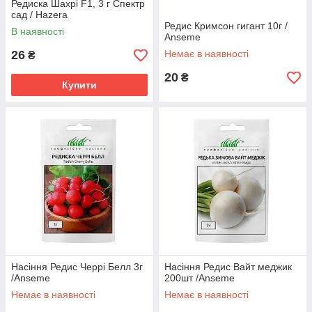
Редиска Шахрі F1, 3 г Спектр
сад / Hazera
Редис Кримсон гигант 10г /
В наявності
Anseme
26
Немає в наявності
₴
20
₴
Купити
Насіння Редис Черрі Белл 3г
Насіння Редис Вайт меджик
/Anseme
200шт /Anseme
Немає в наявності
Немає в наявності