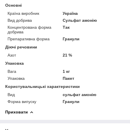
Основні
Країна виробник
Україна
Вид добрива
Сульфат амонію
Концентрована форма
Так
добрива
Препаративна форма
Гранули
Діючі речовини
Азот
21 %
Упаковка
Вага
1 кг
Упаковка
Пакет
Користувальницькі характеристики
Вид
сульфат амонію
Форма випуску
Гранули
Приховати