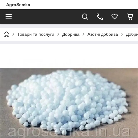
AgroSemka
Товари та послуги
Добрива
Азотні добрива
Добри