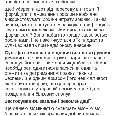
повністю поглинається корінням.
Щоб уберегти азот від переходу в нітратній
формі, для підживлення рослин необхідно
використовувати розчин нітрату амонію. Таким
чином, азот не вступить у реакцію нітрифікації із
ґрунтовим комплексом. Чим вигідна амонійна
форма солі? Вона набагато краще засвоюється
рослинами, і не накопичується в їх плодах та
бульбах навіть при надмірному внесенні
Сульфат амонію не відноситься до отруйних
речовин
, не виділяє отруйні пари, що значно
спрощує його використання як добрива. Немає
необхідності одягатися в захисний одяг та
стежити за дотриманням правил техніки
безпеки. Ще одним доказом його нешкідливості
може бути той факт, що цей препарат
застосовують у харчовій промисловості для
розщеплення білкових сполук
Застосування. загальні рекомендації
Ще однією відмінністю сульфату амонію від
більшості інших мінеральних добрив можна