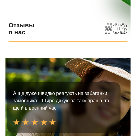
#03
Отзывы
о нас
А ще дуже швидко реагують на забаганки
замовника... Щире дякую за таку працю, та
ще й в воєнний час!