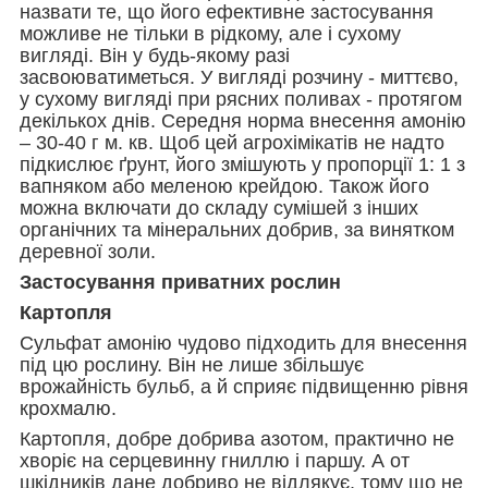
назвати те, що його ефективне застосування
можливе не тільки в рідкому, але і сухому
вигляді. Він у будь-якому разі
засвоюватиметься. У вигляді розчину - миттєво,
у сухому вигляді при рясних поливах - протягом
декількох днів. Середня норма внесення амонію
– 30-40 г м. кв. Щоб цей агрохімікатів не надто
підкислює ґрунт, його змішують у пропорції 1: 1 з
вапняком або меленою крейдою. Також його
можна включати до складу сумішей з інших
органічних та мінеральних добрив, за винятком
деревної золи.
Застосування приватних рослин
Картопля
Сульфат амонію чудово підходить для внесення
під цю рослину. Він не лише збільшує
врожайність бульб, а й сприяє підвищенню рівня
крохмалю.
Картопля, добре добрива азотом, практично не
хворіє на серцевинну гниллю і паршу. А от
шкідників дане добриво не відлякує, тому що не