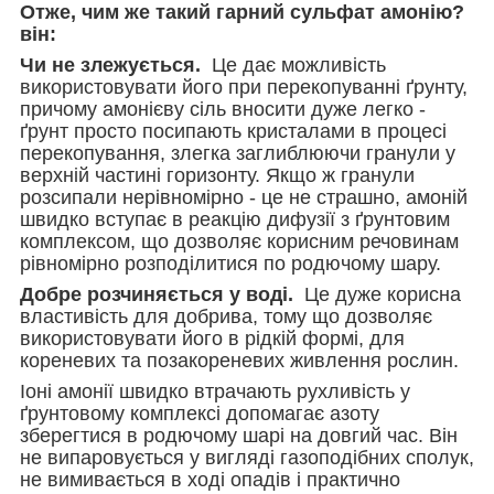
Отже, чим же такий гарний сульфат амонію?
він:
Чи не злежується.
Це дає можливість
використовувати його при перекопуванні ґрунту,
причому амонієву сіль вносити дуже легко -
ґрунт просто посипають кристалами в процесі
перекопування, злегка заглиблюючи гранули у
верхній частині горизонту. Якщо ж гранули
розсипали нерівномірно - це не страшно, амоній
швидко вступає в реакцію дифузії з ґрунтовим
комплексом, що дозволяє корисним речовинам
рівномірно розподілитися по родючому шару.
Добре розчиняється у воді.
Це дуже корисна
властивість для добрива, тому що дозволяє
використовувати його в рідкій формі, для
кореневих та позакореневих живлення рослин.
Іоні амонії швидко втрачають рухливість у
ґрунтовому комплексі допомагає азоту
зберегтися в родючому шарі на довгий час. Він
не випаровується у вигляді газоподібних сполук,
не вимивається в ході опадів і практично