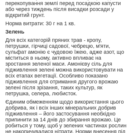
перекопування землі перед посадкою капусти
або через тиждень після висадки розсади у
відкритий грунт.
Норма витрати: 30 г на 1 кв.
Зелень
Для всіх категорій пряних трав - кропу,
петрушки, гірчиці садової, чебрецю, м'яти,
сульфат амонію є чудовою їжею, адже азот, що
міститься в ньому, активно впливає на
зростання зеленої маси. Амонієву сіль для
підживлення зелені можна використовувати на
всіх етапах вегетації. Особливо показано
підживлення для отримання другого врожаю
зелені після зрізання, таких культур, як
петрушка, селера, любисток.
Єдиним обмеженням щодо використання цього
добрива, як і всіх інших мінеральних добрив
підживлення – його застосування необхідно
припинити за 14 днів до збирання врожаю. Це
робиться у тому, щоб у зелених частинах рослин
не накопичувалися нітрати. Норми внесення під