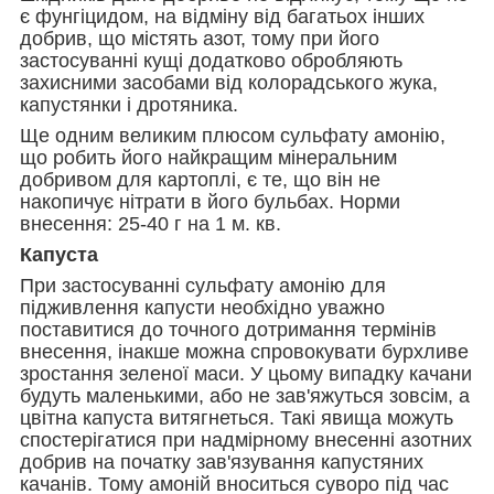
є фунгіцидом, на відміну від багатьох інших
добрив, що містять азот, тому при його
застосуванні кущі додатково обробляють
захисними засобами від колорадського жука,
капустянки і дротяника.
Ще одним великим плюсом сульфату амонію,
що робить його найкращим мінеральним
добривом для картоплі, є те, що він не
накопичує нітрати в його бульбах. Норми
внесення: 25-40 г на 1 м. кв.
Капуста
При застосуванні сульфату амонію для
підживлення капусти необхідно уважно
поставитися до точного дотримання термінів
внесення, інакше можна спровокувати бурхливе
зростання зеленої маси. У цьому випадку качани
будуть маленькими, або не зав'яжуться зовсім, а
цвітна капуста витягнеться. Такі явища можуть
спостерігатися при надмірному внесенні азотних
добрив на початку зав'язування капустяних
качанів. Тому амоній вноситься суворо під час