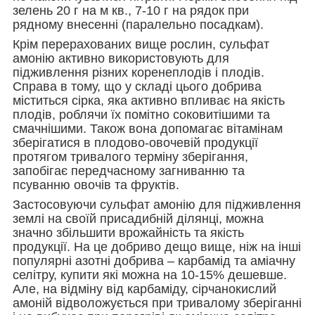
зелень 20 г на м кв., 7-10 г на рядок при
рядному внесенні (паралельно посадкам).
Крім перерахованих вище рослин, сульфат
амонію активно використовують для
підживлення різних коренеплодів і плодів.
Справа в тому, що у складі цього добрива
міститься сірка, яка активно впливає на якість
плодів, роблячи їх помітно соковитішими та
смачнішими. Також вона допомагає вітамінам
зберігатися в плодово-овочевій продукції
протягом тривалого терміну зберігання,
запобігає передчасному загниванню та
псуванню овочів та фруктів.
Застосовуючи сульфат амонію для підживлення
землі на своїй присадибній ділянці, можна
значно збільшити врожайність та якість
продукції. На це добриво дещо вище, ніж на інші
популярні азотні добрива – карбамід та аміачну
селітру, купити які можна на 10-15% дешевше.
Але, на відміну від карбаміду, сірчанокислий
амоній відволожується при тривалому зберіганні