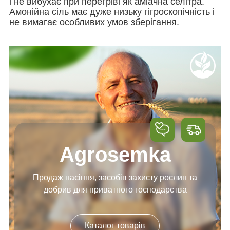
і не вибухає при перегріві як аміачна селітра.
Амонійна сіль має дуже низьку гігроскопічність і
не вимагає особливих умов зберігання.
Agrosemka
Продаж насіння, засобів
захисту рослин та
добрив
для приватного господарства
Каталог товарів