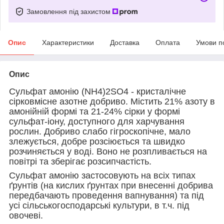
Замовлення під захистом
Опис
Характеристики
Доставка
Оплата
Умови п
Опис
Сульфат амонію (NH4)2SO4 - кристалічне
сірковмісне азотне добриво. Містить 21% азоту в
амонійній формі та 21-24% сірки у формі
сульфат-іону, доступного для харчування
рослин. Добриво слабо гігроскопічне, мало
злежується, добре розсіюється та швидко
розчиняється у воді. Воно не розпливається на
повітрі та зберігає розсипчастість.
Сульфат амонію застосовують на всіх типах
ґрунтів (на кислих ґрунтах при внесенні добрива
передбачають проведення вапнування) та під
усі сільськогосподарські культури, в т.ч. під
овочеві.