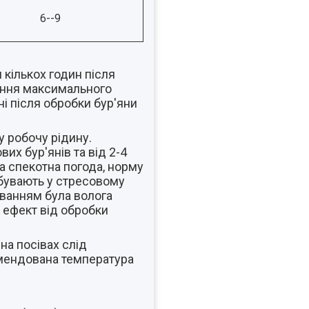
6--9
 кількох годин після
ення максимального
і після обробки бур'яни
у робочу рідину.
их бур'янів та від 2-4
ха спекотна погода, норму
ребувають у стресовому
уванням була волога
 ефект від обробки
на посівах слід
комендована температура