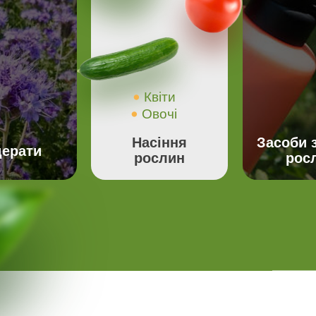
Квіти
Овочі
Насіння
Засоби 
ерати
рослин
рос