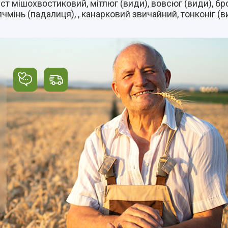
віст мішохвостиковий, мітлюг (види), вовсюг (види), б
чмінь (падалиця), , канарковий звичайний, тонконіг (