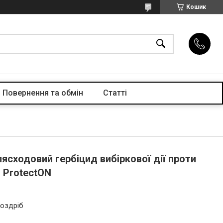
Кошик
Повернення та обмін
Статті
лясходовий гербіцид вибіркової дії проти
, ProtectON
роздріб