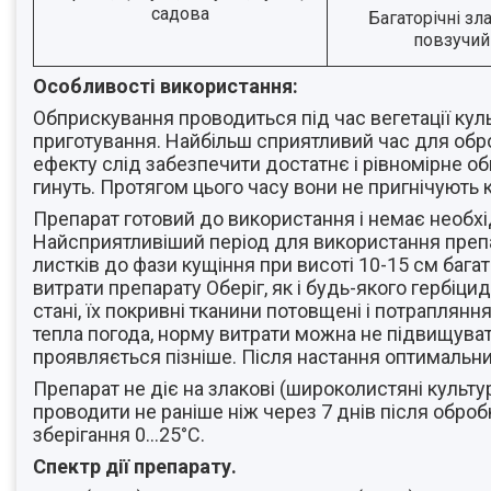
садова
Багаторічні зла
повзучий 
Особливості використання:
Обприскування проводиться під час вегетації кул
приготування. Найбільш сприятливий час для обр
ефекту слід забезпечити достатнє і рівномірне о
гинуть. Протягом цього часу вони не пригнічують 
Препарат готовий до використання і немає необхі
Найсприятливіший період для використання препара
листків до фази кущіння при висоті 10-15 см бага
витрати препарату Оберіг, як і будь-якого гербіц
стані, їх покривні тканини потовщені і потрапля
тепла погода, норму витрати можна не підвищува
проявляється пізніше. Після настання оптимальни
Препарат не діє на злакові (широколистяні культу
проводити не раніше ніж через 7 днів після оброб
зберігання 0…25°С.
Спектр дії препарату.