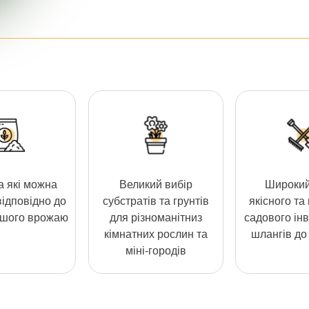
 які можна
Великий вибір
Широкий
відповідно до
субстратів та грунтів
якісного та
ашого врожаю
для різноманітниз
садового інв
кімнатних рослин та
шлангів до 
міні-городів