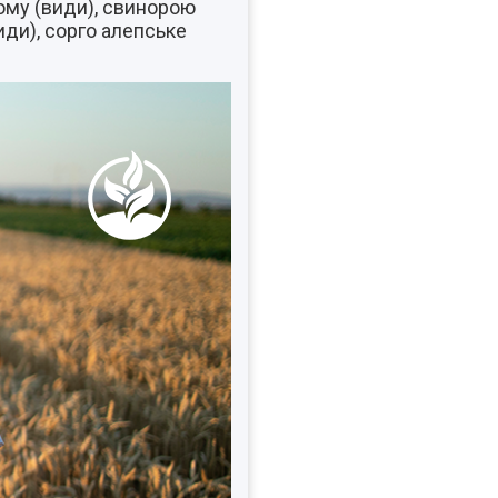
рому (види), свинорою
види), сорго алепське