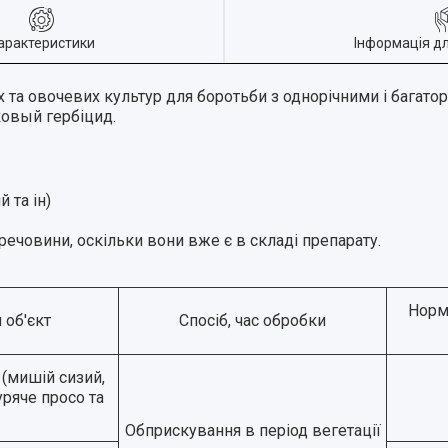
арактеристики
Інформація д
их та овочевих культур для боротьби з однорічними і багат
ковый гербіцид.
 та ін)
ечовини, оскільки вони вже є в складі препарату.
Норм
 об'єкт
Спосіб, час обробки
 (мишій сизий,
уряче просо та
Обприскування в період вегетації