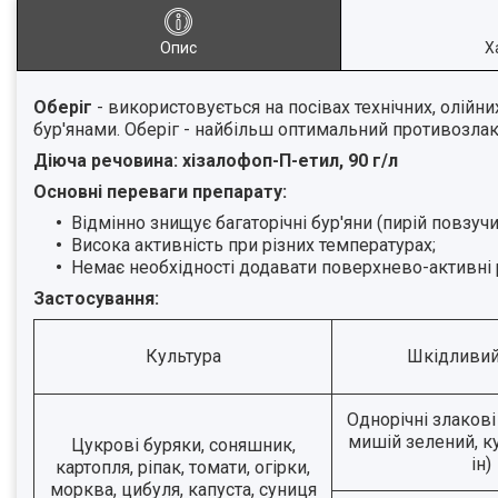
Опис
Х
Оберіг
- використовується на посівах технічних, олійн
бур'янами. Оберіг - найбільш оптимальний противозла
Діюча речовина: хізалофоп-П-етил, 90 г/л
Основні переваги препарату:
Відмінно знищує багаторічні бур'яни (пирій повзучий
Висока активність при різних температурах;
Немає необхідності додавати поверхнево-активні р
Застосування:
Культура
Шкідливий
Однорічні злакові
мишій зелений, к
Цукрові буряки, соняшник,
ін)
картопля, ріпак, томати, огірки,
морква, цибуля, капуста, суниця