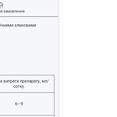
ля замовлення
орічними злаковими
а витрати препарату, мл/
сотку.
6--9