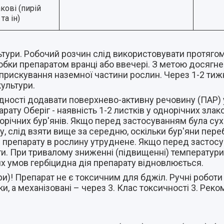
кові (пирій
та ін)
ьтури. Робочий розчин слід використовувати протягом
обки препаратом вранці або ввечері. З метою досягн
бприскування наземної частини рослин. Через 1-2 тижн
культури.
дності додавати поверхнево-активну речовину (ПАР) 
ту Оберіг - наявність 1-2 листків у однорічних злаков
торічних бур'янів. Якщо перед застосуванням була су
иду, слід взяти вище за середню, оскільки бур'яни пе
ння препарату в рослину утруднене. Якщо перед застос
ти. При тривалому зниженні (підвищенні) температури
х умов гербіцидна дія препарату відновлюється.
ри)! Препарат не є токсичним для бджіл. Ручні роботи 
ки, а механізовані – через 3. Клас токсичності 3. Ре