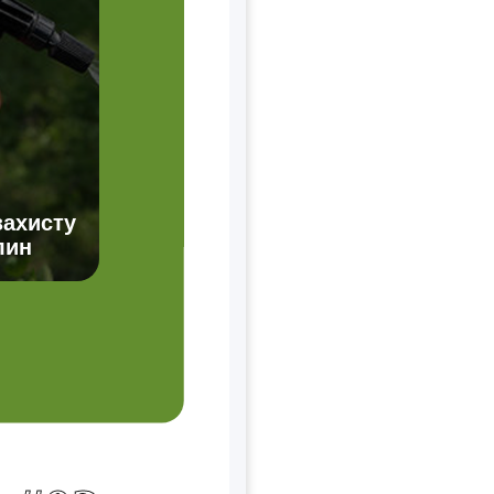
захисту
лин