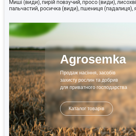
Миші (види), пирій повзучий, просо (види), лисох
пальчастий, росичка (види), пшениця (падалиця), я
Agrosemka
Продаж насіння, засобів
захисту рослин та добрив
для приватного господарства
Каталог товарів