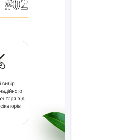
#02
 вибір
 надійного
ентаря від
сікаторів