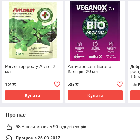
Регулятор росту Атлет, 2
Антистресант Вегано
Добр
мл
Кальцій, 20 мл
рост
1.5 
12
35
15
₴
₴
Купити
Купити
Про нас
98% позитивних з 90 відгуків за рік
Працює з 25.03.2017