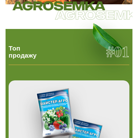
#01
Топ
продажу