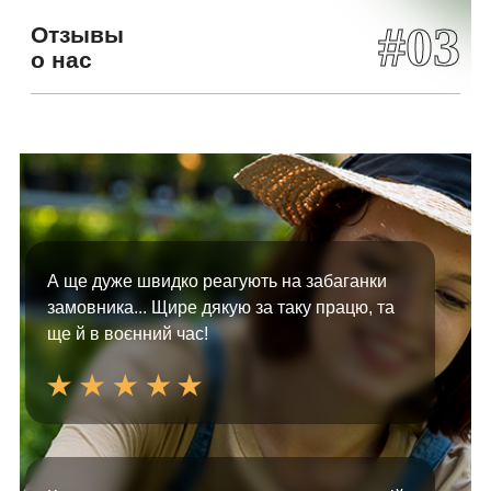
#03
Отзывы
о нас
А ще дуже швидко реагують на забаганки
замовника... Щире дякую за таку працю, та
ще й в воєнний час!