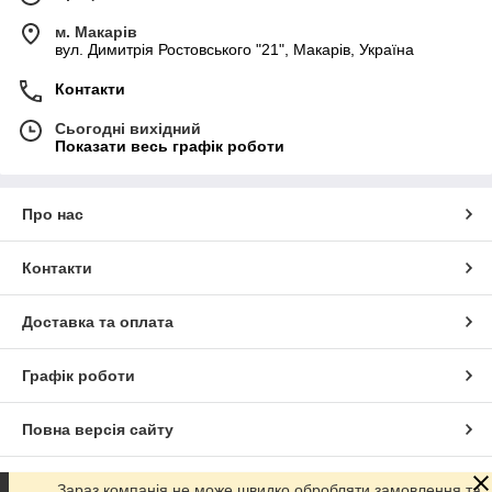
м. Макарів
вул. Димитрія Ростовського "21", Макарів, Україна
Контакти
Сьогодні вихідний
Показати весь графік роботи
Про нас
Контакти
Доставка та оплата
Графік роботи
Повна версія сайту
Сайт створено на маркетплейсі
Prom.ua
Зараз компанія не може швидко обробляти замовлення та