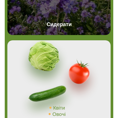
Сидерати
Квіти
Овочі