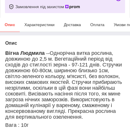
Замовлення під захистом
Опис
Характеристики
Доставка
Оплата
Умови п
Опис
Вігна Людмила
--Однорічна витка рослина,
довжиною до 2,5 м. Вегетаційний період від
сходів до стиглості зерна - 97-121 днів. Стручки
довжиною 60-80см, шириною близько 1см,
світло-зеленого кольору, м'ясисті, без волокон,
високих смакових якостей. Стручки прибирають
незрілими, оскільки в цій фазі вони найбільш
соковиті. Висівають насіння після того, як мине
загроза нічних заморозків. Використовують в
домашній кулінарії у вареному, смаженому і
консервованому вигляді. Прекрасна рослина
для вертикального озеленення.
Вага : 10г