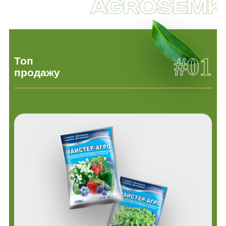
#01
Топ
продажу