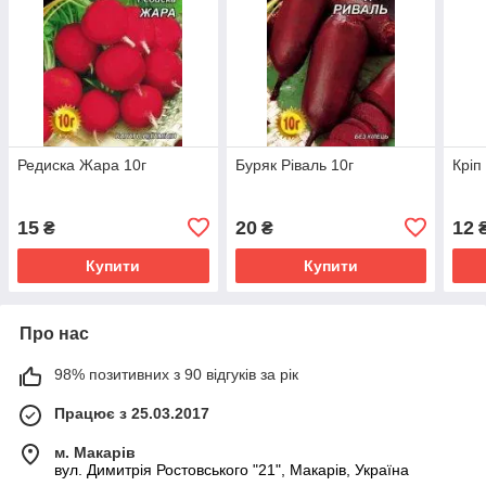
Редиска Жара 10г
Буряк Ріваль 10г
Кріп
15
20
12
₴
₴
Купити
Купити
Про нас
98% позитивних з 90 відгуків за рік
Працює з 25.03.2017
м. Макарів
вул. Димитрія Ростовського "21", Макарів, Україна