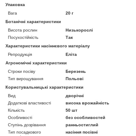
Упаковка
Вага
20 г
Ботанічні характеристики
Висота рослин
Низькорослі
Посухостійкість
Так
Характеристики насіннєвого матеріалу
Репродукція
Еліта
Агрономічні характеристики
Строки посіву
Березень
Тип вирощування
Польові
Користувальницькі характеристики
Вид
дворічні
Додаткові властивості
висока врожайність
Кількість
50 шт
Особливості
без особливостей
Ступінь дозрівання
ранньостиглий
Тип посадкового
насіння посівні