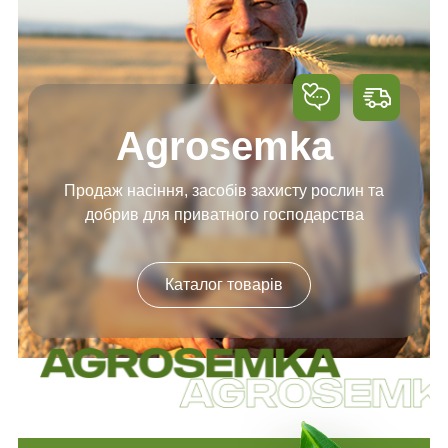
Agrosemka
Продаж насіння, засобів
захисту рослин та
добрив
для приватного господарства
Каталог товарів