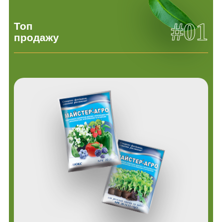
#01
Топ
продажу