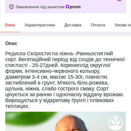
Замовлення під захистом
Опис
Характеристики
Доставка
Оплата
Умови п
Опис
Редиска Скоростигла ніжна--
Ранньостиглий
сорт. Вегетаційний період від сходів до технічної
стиглості - 25-27дней. Коренеплід округлої
форми, інтенсивно-червоного кольору,
діаметром 3-4 см, масою 15-30г, повністю
заглиблений в грунт. М'якоть біло-рожева,
щільна, ніжна, слабо гострого смаку. Сорт
цінується за ранню і одночасну віддачу врожаю.
Вирощується у відкритому ґрунті і плівкових
теплицях.