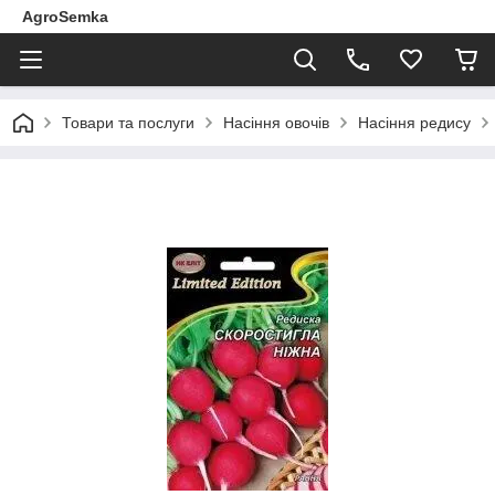
AgroSemka
Товари та послуги
Насіння овочів
Насіння редису