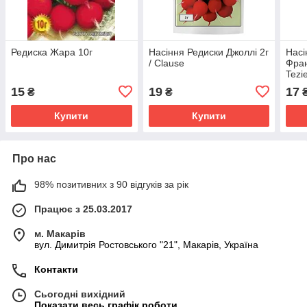
Редиска Жара 10г
Насіння Редиски Джоллі 2г
Насі
/ Clause
Фран
Tezi
15
19
17
₴
₴
Купити
Купити
Про нас
98% позитивних з 90 відгуків за рік
Працює з 25.03.2017
м. Макарів
вул. Димитрія Ростовського "21", Макарів, Україна
Контакти
Сьогодні вихідний
Показати весь графік роботи