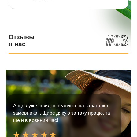
#03
Отзывы
о нас
А ще дуже швидко реагують на забаганки
замовника... Щире дякую за таку працю, та
ще й в воєнний час!