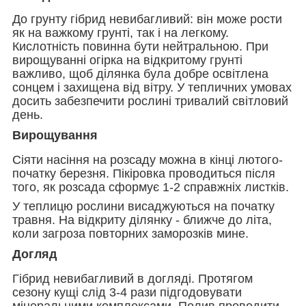
До грунту гібрид невибагливий: він може рости
як на важкому грунті, так і на легкому.
Кислотність повинна бути нейтральною. При
вирощуванні огірка на відкритому грунті
важливо, щоб ділянка була добре освітлена
сонцем і захищена від вітру. У тепличних умовах
досить забезпечити рослині тривалий світловий
день.
Вирощування
Сіяти насіння на розсаду можна в кінці лютого-
початку березня. Пікіровка проводиться після
того, як розсада сформує 1-2 справжніх листків.
У теплицю рослини висаджуються на початку
травня. На відкриту ділянку - ближче до літа,
коли загроза повторних заморозків мине.
Догляд
Гібрид невибагливий в догляді. Протягом
сезону кущі слід 3-4 рази підгодовувати
мінеральними комплексами. Полив проводити