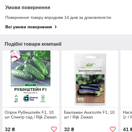
Умови повернення
Повернення товару впродовж 14 днів за домовленістю
Всі умови повернення
Подібні товари компанії
Огірок Рубінштейн F1, 10
Баклажан АнатолІя F1, 10
Насі
шт Спектр сад / Rijk Zwaan
шт / Rijk Zwaan
1г /
32
32
41
₴
₴