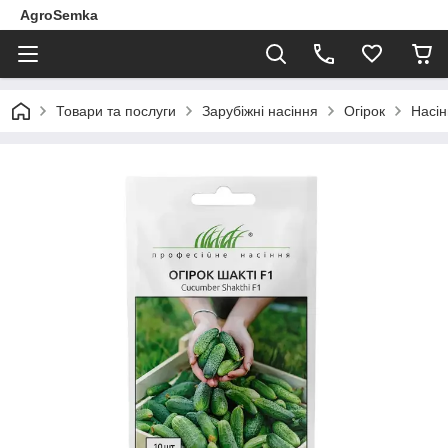
AgroSemka
Товари та послуги
Зарубіжні насіння
Огірок
Насін