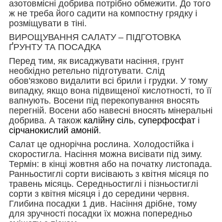
азотовмісні добрива потрібно обмежити. До того
ж не треба його садити на компостну грядку і
розміщувати в тіні.
ВИРОЩУВАННЯ САЛАТУ – ПІДГОТОВКА
ҐРУНТУ ТА ПОСАДКА
Перед тим, як висаджувати насіння, грунт
необхідно ретельно підготувати. Слід
обов'язково видалити всі брили і грудки. У тому
випадку, якщо вона підвищеної кислотності, то її
вапнують. Восени під перекопування вносять
перегній. Восени або навесні вносять мінеральні
добрива. А також
калійну сіль
,
суперфосфат
і
сірчанокислий амоній
.
Салат це однорічна рослина. Холодостійка і
скоростигла. Насіння можна висівати під зиму.
Термін: в кінці жовтня або на початку листопада.
Ранньостиглі сорти висівають з квітня місяця по
травень місяць. Середньостиглі і пізньостиглі
сорти з квітня місяця і до середини червня.
Глибина посадки 1 див. Насіння дрібне, тому
для зручності посадки їх можна попередньо