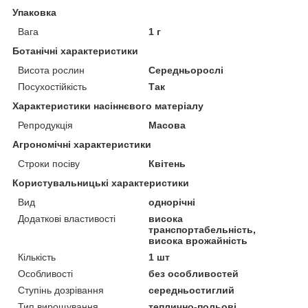
Упаковка
Вага
1 г
Ботанічні характеристики
Висота рослин
Середньорослі
Посухостійкість
Так
Характеристики насіннєвого матеріалу
Репродукція
Масова
Агрономічні характеристики
Строки посіву
Квітень
Користувальницькі характеристики
Вид
однорічні
Додаткові властивості
висока
транспортабельність,
висока врожайність
Кількість
1 шт
Особливості
без особливостей
Ступінь дозрівання
середньостиглий
Тип вирощування
теплично-польові