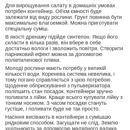
Для вирощування салату в домашніх умовах
потрібен контейнер. Об'єм ємності буде
залежати від виду рослини. Грунт повинна бути
максимально влагоемкой. Можна приготувати
спеціальну суміш.
В якості дренажу підійде синтепон. Якщо його
скласти в кілька разів, він вбере в себе
достатньо вологи і зволожить повітря. Створити
парниковий ефект можна за допомогою
поліетиленової плівки.
Молоді рослини мають потребу у великій
кількості води. Коренева система невелика, і
тому погано справляється з цією потребою.
Щоденне обприскування з пульверизатора
поліпшить стан посадок. Контейнери зручно
поливати з лійки. Краще всього купувати лійку з
тонким носиком. З часом посадки стануть
густіше, і поливати буде не так просто.
Насіння висівають в контейнери з сумішшю
рядковим способом. Загущати не слід. Землю
ущільнюють за допомогою малярного валика,