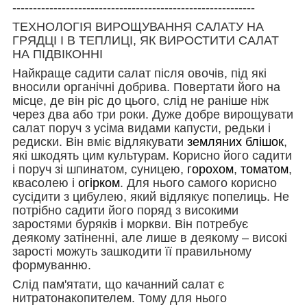
-----------------------------------------------------------
ТЕХНОЛОГІЯ ВИРОЩУВАННЯ САЛАТУ НА
ГРЯДЦІ І В ТЕПЛИЦІ, ЯК ВИРОСТИТИ САЛАТ
НА ПІДВІКОННІ
Найкраще садити салат після овочів, під які
вносили органічні добрива. Повертати його на
місце, де він ріс до цього, слід не раніше ніж
через два або три роки. Дуже добре вирощувати
салат поруч з усіма видами капусти, редьки і
редиски. Він вміє відлякувати
земляних блішок
,
які шкодять цим культурам. Корисно його садити
і поруч зі шпинатом, суницею,
горохом
,
томатом
,
квасолею і
огірком
. Для нього самого корисно
сусідити з цибулею, який відлякує попелиць. Не
потрібно садити його поряд з високими
заростями буряків і моркви. Він потребує
деякому затіненні, але лише в деякому – високі
зарості можуть зашкодити її правильному
формуванню.
Слід пам'ятати, що качанний салат є
нитратонакопителем. Тому для нього