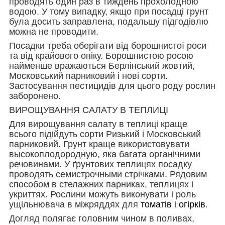
проводять один раз в тиждень прохолодною
водою. У тому випадку, якщо при посадці грунт
була досить заправлена, подальшу підгодівлю
можна не проводити.
Посадки треба оберігати від борошнистої роси
та від крайового опіку. Борошнистою росою
найменше вражаються Берлінський жовтий,
Московський парниковий і нові сорти.
Застосування пестицидів для цього роду рослин
заборонено.
ВИРОЩУВАННЯ САЛАТУ В ТЕПЛИЦІ
Для вирощування салату в теплиці краще
всього підійдуть сорти Ризький і Московський
парниковий. Грунт краще використовувати
высокоплодородную, яка багата органічними
речовинами. У ґрунтових теплицях посадку
проводять семистрочными стрічками. Рядовим
способом в стелажних парниках, теплицях і
укриттях. Рослини можуть виконувати і роль
ущільнювача в міжряддях для
томатів
і
огірків
.
Догляд полягає головним чином в поливах,