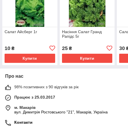
Салат Айсберг 1г
Насіння Салат Гранд
Сала
Рапідс 5г
10
25
30
₴
₴
Купити
Купити
Про нас
98% позитивних з 90 відгуків за рік
Працює з 25.03.2017
м. Макарів
вул. Димитрія Ростовського "21", Макарів, Україна
Контакти