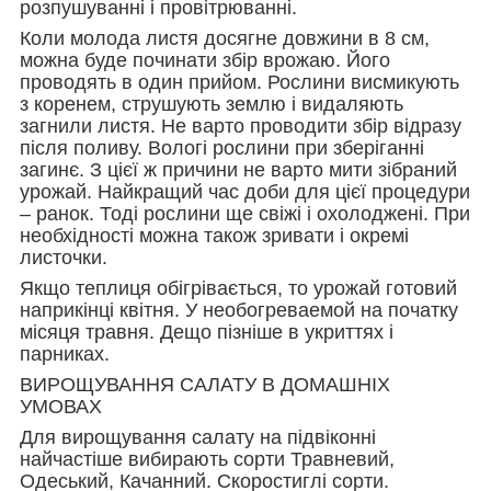
розпушуванні і провітрюванні.
Коли молода листя досягне довжини в 8 см,
можна буде починати збір врожаю. Його
проводять в один прийом. Рослини висмикують
з коренем, струшують землю і видаляють
загнили листя. Не варто проводити збір відразу
після поливу. Вологі рослини при зберіганні
загинє. З цієї ж причини не варто мити зібраний
урожай. Найкращий час доби для цієї процедури
– ранок. Тоді рослини ще свіжі і охолоджені. При
необхідності можна також зривати і окремі
листочки.
Якщо теплиця обігрівається, то урожай готовий
наприкінці квітня. У необогреваемой на початку
місяця травня. Дещо пізніше в укриттях і
парниках.
ВИРОЩУВАННЯ САЛАТУ В ДОМАШНІХ
УМОВАХ
Для вирощування салату на підвіконні
найчастіше вибирають сорти Травневий,
Одеський, Качанний. Скоростиглі сорти.