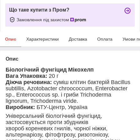
Що таке купити з Пром?
Замовлення під захистом
Опис
Характеристики
Доставка
Оплата
Умови п
Опис
Біологічний фунгіцид Мікохелп
Вага Упаковка:
20 г
Діюча речовина:
суміш клітин бактерій Bacillus
subtillis, Аzotobacter chroococcum, Enterobacter
sp., Enterococcus sp. і гриби Trichoderma
lignorum, Trichoderma viride.
Виробник:
БТУ-Центр, Україна
Універсальний біологічний фунгіцид,
застосовується проти збудників
хвороб кореневих гнилів, чорної ніжки,
альтернаріозу, фітофтрозу, ризотоніозу,