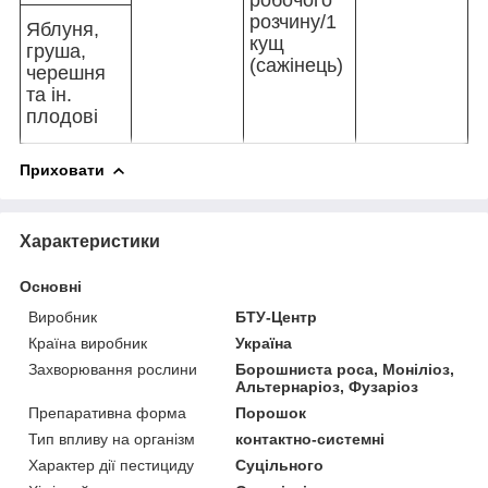
розчину/1
Яблуня,
кущ
груша,
(сажінець)
черешня
та ін.
плодові
Приховати
Характеристики
Основні
Виробник
БТУ-Центр
Країна виробник
Україна
Захворювання рослини
Борошниста роса, Моніліоз,
Альтернаріоз, Фузаріоз
Препаративна форма
Порошок
Тип впливу на організм
контактно-системні
Характер дії пестициду
Суцільного