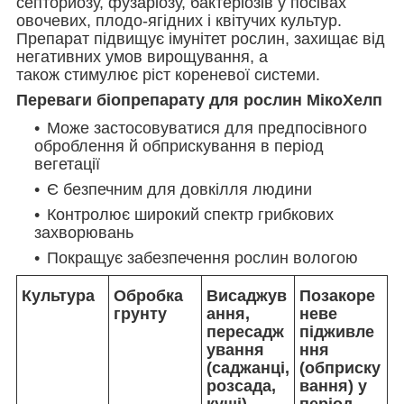
септориозу, фузаріозу, бактеріозів у посівах
овочевих, плодо-ягідних і квітучих культур.
Препарат підвищує імунітет рослин, захищає від
негативних умов вирощування, а
також стимулює ріст кореневої системи.
Переваги біопрепарату для рослин МікоХелп
Може застосовуватися для предпосівного
оброблення й обприскування в період
вегетації
Є безпечним для довкілля людини
Контролює широкий спектр грибкових
захворювань
Покращує забезпечення рослин вологою
Культура
Обробка
Висаджув
Позакоре
грунту
ання,
неве
пересадж
підживле
ування
ння
(саджанці,
(обприску
розсада,
вання) у
кущі)
період