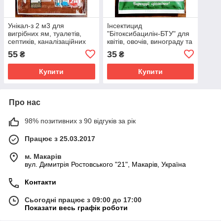
Унікал-з 2 м3 для
Інсектицид
вигрібних ям, туалетів,
"Бітоксибацилін-БТУ" для
септиків, каналізаційних
квітів, овочів, винограду та
труб,
ін., 35 мл, від БТУ-Центр
55
35
₴
₴
компостування"Жива
(оригінал)
Земля", 15г
Купити
Купити
Про нас
98% позитивних з 90 відгуків за рік
Працює з 25.03.2017
м. Макарів
вул. Димитрія Ростовського "21", Макарів, Україна
Контакти
Сьогодні працює з 09:00 до 17:00
Показати весь графік роботи