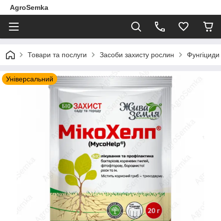
AgroSemka
Товари та послуги
Засоби захисту рослин
Фунгіциди 
Універсальний