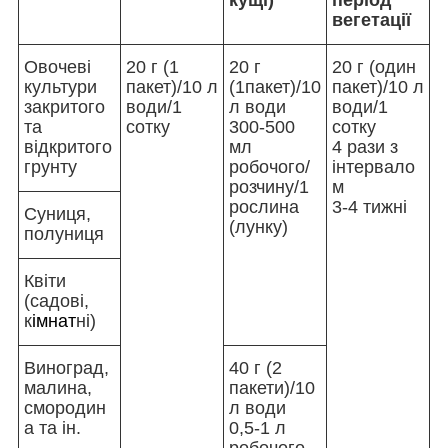
вегетації
Овочеві
20 г (1
20 г
20 г (один
культури
пакет)/10 л
(1пакет)/10
пакет)/10 л
закритого
води/1
л води
води/1
та
сотку
300-500
сотку
відкритого
мл
4 рази з
грунту
робочого/
інтервало
розчину/1
м
рослина
3-4 тижні
Суниця,
(лунку)
полуниця
Квіти
(садові,
к
імнат
ні)
Виноград,
40 г (2
малина,
пакети)/10
смородин
л води
а та ін.
0,5-1 л
робочого