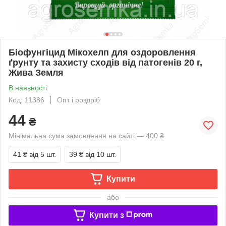
Біофунгіцид Мікохелп для оздоровлення
ґрунту та захисту сходів від патогенів 20 г,
Жива Земля
В наявності
Код: 11386
Опт і роздріб
44
₴
Мінімальна сума замовлення на сайті — 400 ₴
41 ₴
від 5 шт.
39 ₴
від 10 шт.
Купити
або
Купити з