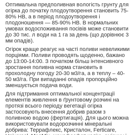
Оптимальна предполивная вологість грунту для
огірка до початку плодоутворення становить 75-
80% НВ, а в період плодоутворення і
плодоношення — 85-90% НВ. В нормальних
умовах водоспоживання посівів може становити
до 30 тис. л води на 1 га за день (що дорівнює 3
мм опадів).
Огірок краще реагує на часті поливи невеликими
порціями. Поливи проводять щоденно, бажано
до 13:00-14:00. З початком більш інтенсивного
зростання поливна норма становить в
прохолодну погоду 20-30 м3/га, а в теплу – 40-
50 м3/га. При випаданні опадів пропорційно
зменшується подача води.
Для підтримання оптимальної концентрації
елементів живлення в ґрунтовому розчині на
протязі всього періоду вегетації огірка
застосовують внесення добрив разом з
поливною водою (фертигація). Для цього можна
використовувати водорозчинні мінеральні
добрива: Террафлекс, Кристалон, Ferticare,