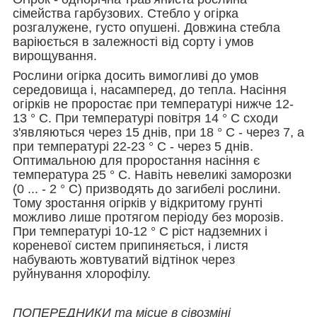
сімейства гарбузових. Стебло у огірка
розгалужене, густо опушені. Довжина стебла
варіюється в залежності від сорту і умов
вирощування.
Рослини огірка досить вимогливі до умов
середовища і, насамперед, до тепла. Насіння
огірків не проростає при температурі нижче 12-
13 ° С. При температурі повітря 14 ° С сходи
з'являються через 15 днів, при 18 ° С - через 7, а
при температурі 22-23 ° С - через 5 днів.
Оптимальною для проростання насіння є
температура 25 ° С. Навіть невеликі заморозки
(0 ... - 2 ° С) призводять до загибелі рослини.
Тому зростання огірків у відкритому грунті
можливо лише протягом періоду без морозів.
При температурі 10-12 ° С ріст надземних і
кореневої систем припиняється, і листя
набувають жовтуватий відтінок через
руйнування хлорофілу.
ПОПЕРЕДНИКИ та місце в сівозміні