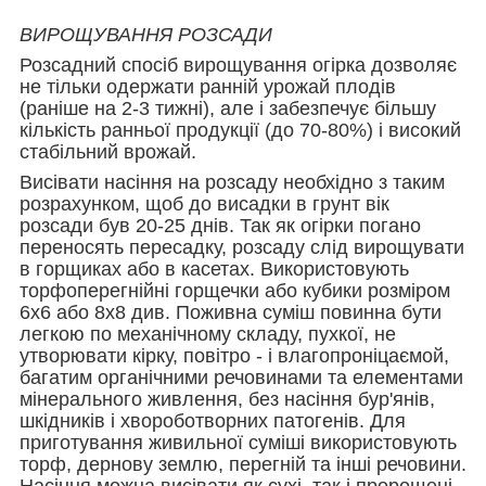
ВИРОЩУВАННЯ РОЗСАДИ
Розсадний спосіб вирощування огірка дозволяє
не тільки одержати ранній урожай плодів
(раніше на 2-3 тижні), але і забезпечує більшу
кількість ранньої продукції (до 70-80%) і високий
стабільний врожай.
Висівати насіння на розсаду необхідно з таким
розрахунком, щоб до висадки в грунт вік
розсади був 20-25 днів. Так як огірки погано
переносять пересадку, розсаду слід вирощувати
в горщиках або в касетах. Використовують
торфоперегнійні горщечки або кубики розміром
6х6 або 8х8 див. Поживна суміш повинна бути
легкою по механічному складу, пухкої, не
утворювати кірку, повітро - і влагопроніцаємой,
багатим органічними речовинами та елементами
мінерального живлення, без насіння бур'янів,
шкідників і хвороботворних патогенів. Для
приготування живильної суміші використовують
торф, дернову землю, перегній та інші речовини.
Насіння можна висівати як сухі, так і пророщені.