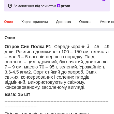
Замовлення під захистом
Опис
Характеристики
Доставка
Оплата
Умови п
Опис
Огірок Син Полка F1
--Середньоранній – 45 – 49
днів. Рослина довижиною 100 – 150 см, гілляста
– має 3 – 5 пагонів першого порядку. Плід
овально – циліндричний, бугорчатий, довжиною
7 – 9 см, масою 70 – 95 г, зелений. Урожайність
3,6-4,5 кг/м2. Сорт стійкий до хвороб. Смак
свіжих, консервованих і солених плодів
відмінний. Використовують у свіжому,
консервованому, засоленому вигляді.
Вага: 15 шт
--------------------------------------------------------------------
---------------------
Огірок - однорічна трав'яниста рослина