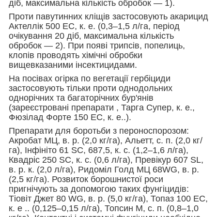
діб, максимальна кількість обробок — 1).
Проти павутинних кліщів застосовують акарицид
Актеллік 500 ЕС, к. е. (0,3–1,5 л/га, період
очікування 20 діб, максимальна кількість
обробок — 2). При появі трипсів, попелиць,
клопів проводять хімічні обробки
вищевказаними інсектицидами.
На посівах огірка по вегетації гербіциди
застосовують тільки проти однодольних
однорічних та багаторічних бур'янів
(зареєстровані препарати , Тарга Супер, к. е.,
Фюзілад Форте 150 ЕС, к. е..).
Препарати для боротьби з пероноспорозом:
Акробат МЦ, в. р. (2,0 кг/га), Альетт, с. п. (2,0 кг/
га), Інфініто 61 SC, 687,5, к. с. (1,2–1,6 л/га),
Квадріс 250 SC, к. с. (0,6 л/га), Превікур 607 SL,
в. р. к. (2,0 л/га), Ридоміл Голд МЦ 68WG, в. р.
(2,5 кг/га). Розвиток борошнистої роси
пригнічують за допомогою таких фунгіцидів:
Тіовіт Джет 80 WG, в. р. (5,0 кг/га), Топаз 100 ЕС,
к. е .. (0,125–0,15 л/га), Топсин М, с. п. (0,8–1,0