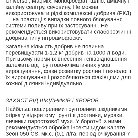
Universol, MaqMix, монофосфат калію, аміачну і
калійну селітру, сечовину. Не можна
використовувати рідкі комплексні добрива (РКД)
— на практиці є випадки повного блокування
системи поливу при їх застосуванні. Не
рекомендується використовувати слаборозчинні
добрива типу нітроамофоски.
Загальна кількість добрив не повинна
перевищувати 1-1,2 кг добрив на 1000 л води.
При цьому норми їх внесення і співвідношення
залежать від грунтово-кліматичних умов
вирощування, фази розвитку рослин і технології
їх вирощування і розробляються фахівцями для
кожної ділянки індивідуально
ЗАХИСТ ВІД ШКІДНИКІВ І ХВОРОБ
Найбільш поширеними грунтовими шкідниками
огірка у відкритому грунті є дротянки, мурахи,
личинки паросткової мухи. У боротьбі з ними
рекомендується обробка інсектицидом Карате
Зеон 050 CS, мк.с. (0,1 л/га, період очікування 7