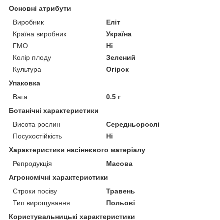
Основні атрибути
Виробник
Еліт
Країна виробник
Україна
ГМО
Ні
Колір плоду
Зелений
Культура
Огірок
Упаковка
Вага
0.5 г
Ботанічні характеристики
Висота рослин
Середньорослі
Посухостійкість
Ні
Характеристики насіннєвого матеріалу
Репродукція
Масова
Агрономічні характеристики
Строки посіву
Травень
Тип вирощування
Польові
Користувальницькі характеристики