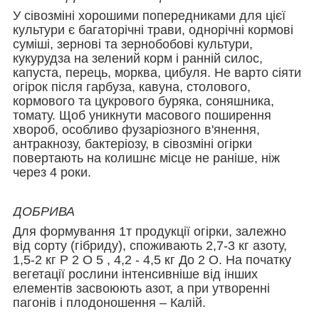
У сівозміні хорошими попередниками для цієї
культури є багаторічні трави, однорічні кормові
суміші, зернові та зернобобові культури,
кукурудза на зелений корм і ранній силос,
капуста, перець, морква, цибуля. Не варто сіяти
огірок після гарбуза, кавуна, столового,
кормового та цукрового буряка, соняшника,
томату. Щоб уникнути масового поширення
хвороб, особливо фузаріозного в'янення,
антракнозу, бактеріозу, в сівозміні огірки
повертають на колишнє місце не раніше, ніж
через 4 роки.
ДОБРИВА
Для формування 1т продукції огірки, залежно
від сорту (гібриду), споживають 2,7-3 кг азоту,
1,5-2 кг Р 2 О 5 , 4,2 - 4,5 кг До 2 О. На початку
вегетації рослини інтенсивніше від інших
елементів засвоюють азот, а при утворенні
пагонів і плодоношення – Калій.