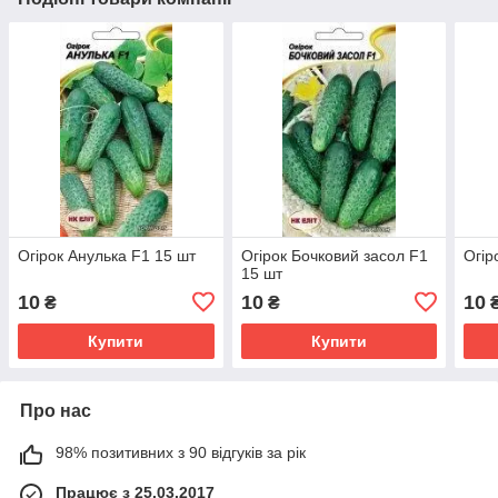
Огірок Анулька F1 15 шт
Огірок Бочковий засол F1
Огір
15 шт
10
10
10
₴
₴
Купити
Купити
Про нас
98% позитивних з 90 відгуків за рік
Працює з 25.03.2017