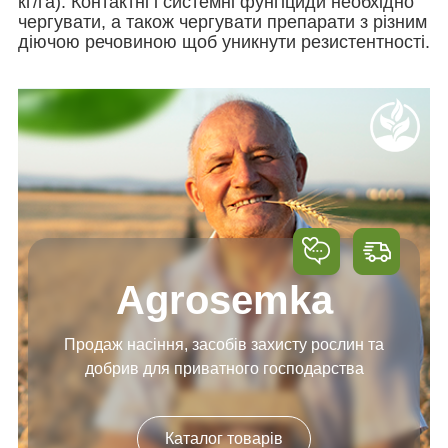
кг/га). Контактні і системні фунгіциди необхідно
чергувати, а також чергувати препарати з різним
діючою речовиною щоб уникнути резистентності.
Agrosemka
Продаж насіння, засобів
захисту рослин та
добрив
для приватного господарства
Каталог товарів