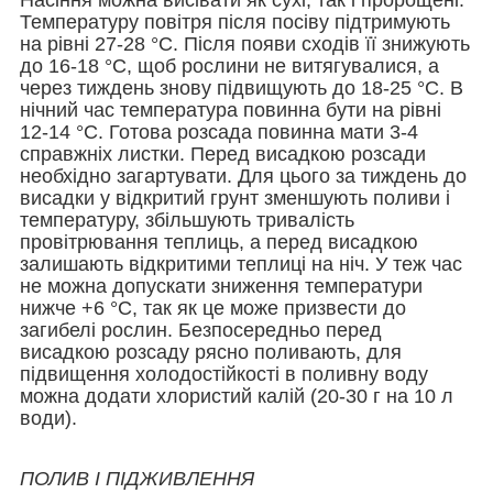
Температуру повітря після посіву підтримують
на рівні 27-28 °С. Після появи сходів її знижують
до 16-18 °С, щоб рослини не витягувалися, а
через тиждень знову підвищують до 18-25 °С. В
нічний час температура повинна бути на рівні
12-14 °С. Готова розсада повинна мати 3-4
справжніх листки. Перед висадкою розсади
необхідно загартувати. Для цього за тиждень до
висадки у відкритий грунт зменшують поливи і
температуру, збільшують тривалість
провітрювання теплиць, а перед висадкою
залишають відкритими теплиці на ніч. У теж час
не можна допускати зниження температури
нижче +6 °С, так як це може призвести до
загибелі рослин. Безпосередньо перед
висадкою розсаду рясно поливають, для
підвищення холодостійкості в поливну воду
можна додати хлористий калій (20-30 г на 10 л
води).
ПОЛИВ І ПІДЖИВЛЕННЯ