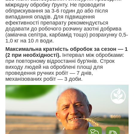
міжрядну обробку ґрунту. Не проводити
обприскування за 3-6 годин до або після
випадання опадів. Для підвищення
ефективності препарату рекомендується
додавати до робочого розчину азотні добрива
(аміачна селітра, карбамід тощо) розрахунку 0,5-
1,0 кг на 10 л води.
Максимальна кратність обробок за сезон ― 1
(2 при необхідності).
Інтервал між обробками:
при повторному відростанні бур'янів. Строк
виходу людей на оброблені площі для
проведення ручних робіт ― 7 днів,
механізованих робіт ― 3 доби.