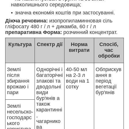
навколишнього середовища;
значна економія коштів при застосуванні.
Діюча речовина:
изопропиламинновая сіль
гліфосату 480 г / л + дикамба, 60 г / л
препаративна Форма:
розчинний концентрат.
Культура
Спектр дії
Норма
Спосіб,
витрати
час
обробки
Землі
Однорічні і
40-50 мл
Обприскув
після
багаторічні
на 2-3 л
ання в
збирання
злакові та
води на 1
період
врожаю і
дводольні
сотку
вегетації
пари
види
бур'янів
бур'янів а
також
Землі
карантинні
несельско-
,
господарс
чагарнико
ького
ва
користува