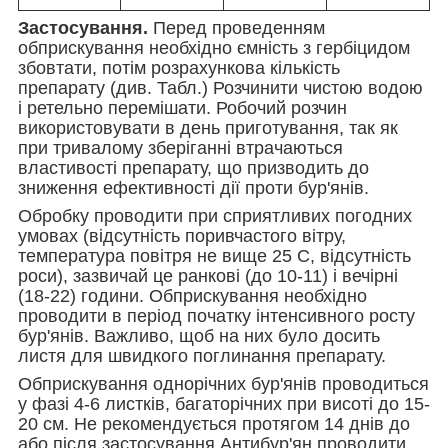
Застосування.
Перед проведенням
обприскування необхідно ємність з гербіцидом
збовтати, потім розрахункова кількість
препарату (див. Табл.) Розчинити чистою водою
і ретельно перемішати. Робочий розчин
використовувати в день приготування, так як
при тривалому зберіганні втрачаються
властивості препарату, що призводить до
зниження ефективності дії проти бур'янів.
Обробку проводити при сприятливих погодних
умовах (відсутність поривчастого вітру,
температура повітря не вище 25 С, відсутність
роси), зазвичай це ранкові (до 10-11) і вечірні
(18-22) години. Обприскування необхідно
проводити в період початку інтенсивного росту
бур'янів. Важливо, щоб на них було досить
листя для швидкого поглинання препарату.
Обприскування однорічних бур'янів проводиться
у фазі 4-6 листків, багаторічних при висоті до 15-
20 см. Не рекомендується протягом 14 днів до
або після застосування Антибур'ян проводити