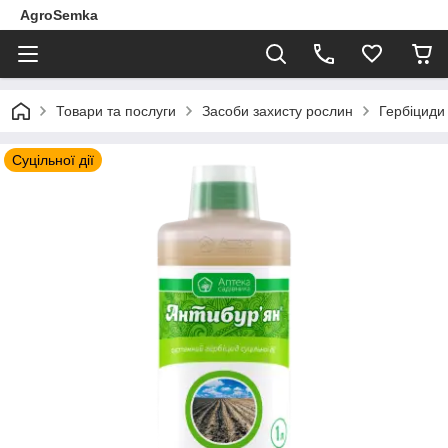
AgroSemka
Товари та послуги
Засоби захисту рослин
Гербіциди 
Суцільної дії