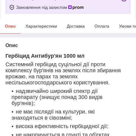
Замовлення під захистом
Опис
Характеристики
Доставка
Оплата
Умови п
Опис
Гербіцид Антибур'ян 1000 мл
Системний гербіцид суцільної дії проти
комплексу бур'янів на землях після збирання
врожаю, на парах та землях
несільськогосподарського користування.
надзвичайно широкий спектр дії
препарату (знищує понад 300 видів
бур'янів);
не має післядії на культури, які
знаходяться в сівозміні;
висока ефективність гербіцидної дії;
не накопичується в грунті та об'єктах