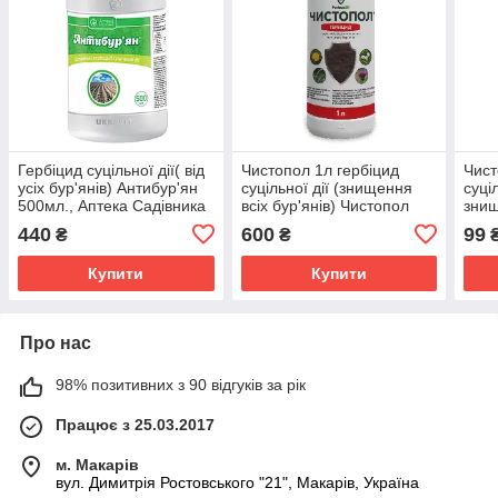
Гербіцид суцільної дії( від
Чистопол 1л гербіцид
Чист
усіх бур'янів) Антибур'ян
суцільної дії (знищення
суці
500мл., Аптека Садівника
всіх бур'янів) Чистопол
знищ
1л., ProtectON
Prot
440
600
99
₴
₴
Купити
Купити
Про нас
98% позитивних з 90 відгуків за рік
Працює з 25.03.2017
м. Макарів
вул. Димитрія Ростовського "21", Макарів, Україна