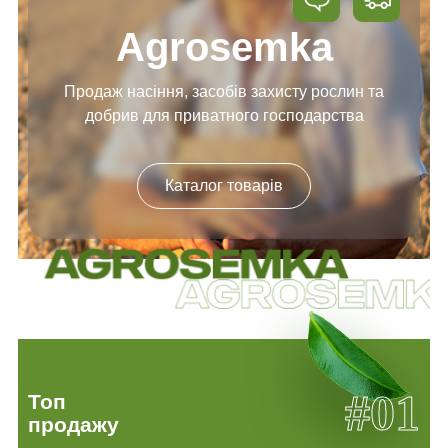
Agrosemka
Продаж насіння, засобів
захисту рослин та
добрив
для приватного господарства
Каталог товарів
#01
Топ
продажу