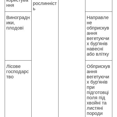
рослинніст
ння
ь
Виноградн
Направле
ики,
не
плодові
обприскув
ання
вегетуючи
х бур'янів
навесні
або влітку
Лісове
Обприскув
господарс
ання
тво
вегетуючи
х бур'янів
при
підготовці
поля під
хвойні та
листяні
породи