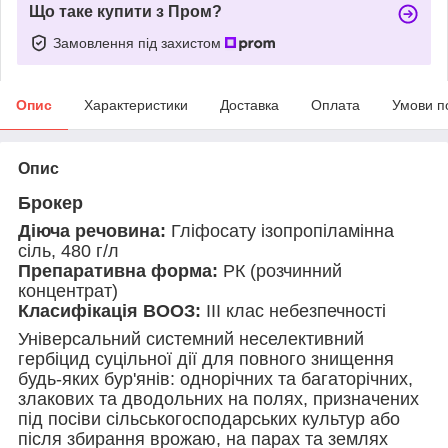
Що таке купити з Пром?
Замовлення під захистом
Опис
Характеристики
Доставка
Оплата
Умови п
Опис
Брокер
Діюча речовина:
Гліфосату ізопропіламінна
сіль, 480 г/л
Препаративна форма:
РК (розчинний
концентрат)
Класифікація ВООЗ:
ІІІ клас небезпечності
Універсальний системний неселективний
гербіцид суцільної дії для повного знищення
будь-яких бур'янів: однорічних та багаторічних,
злакових та дводольних на полях, призначених
під посіви сільськогосподарських культур або
після збирання врожаю, на парах та землях