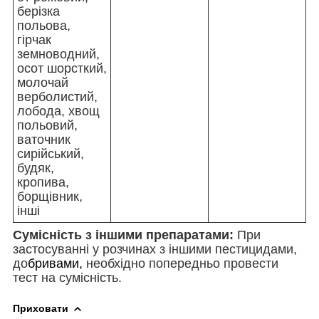
берізка
польова,
гірчак
земноводний,
осот шорсткий,
молочай
верболистий,
лобода, хвощ
польовий,
ваточник
сирійський,
будяк,
кропива,
борщівник,
інші
Сумісність з іншими препаратами:
При
застосуванні у розчинах з іншими пестицидами,
до
бривами,
необхідно попередньо провести
тест на сумісність.
Приховати