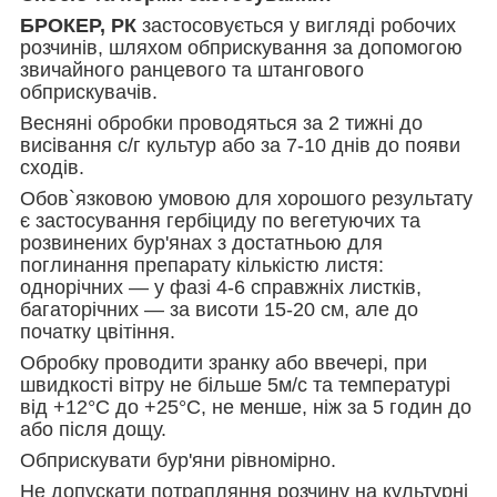
БРОКЕР, РК
застосовується у вигляді робочих
розчинів, шляхом обприскування за допомогою
звичайного ранцевого та штангового
обприскувачів.
Весняні обробки проводяться за 2 тижні до
висівання с/г культур або за 7-10 днів до появи
сходів.
Обов`язковою умовою для хорошого результату
є застосування гербіциду по вегетуючих та
розвинених бур'янах з достатньою для
поглинання препарату кількістю листя:
однорічних — у фазі 4-6 справжніх листків,
багаторічних — за висоти 15-20 см, але до
початку цвітіння.
Обробку проводити зранку або ввечері, при
швидкості вітру не більше 5м/с та температурі
від +12°С до +25°С, не менше, ніж за 5 годин до
або після дощу.
Обприскувати бур'яни рівномірно.
Не допускати потрапляння розчину на культурні