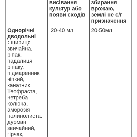
висівання
збирання
культур або
врожаю,
появи сходів
землі не с/г
призначення
Однорічні
20-40 мл
20-50мл
дводольні
:
щириця
звичайна,
ріпак,
падалиця
ріпаку,
підмаренник
чіпкий,
канатник
Теофраста,
нетреба
колюча,
амброзія
полинолиста,
дурман
звичайний,
гірчак,