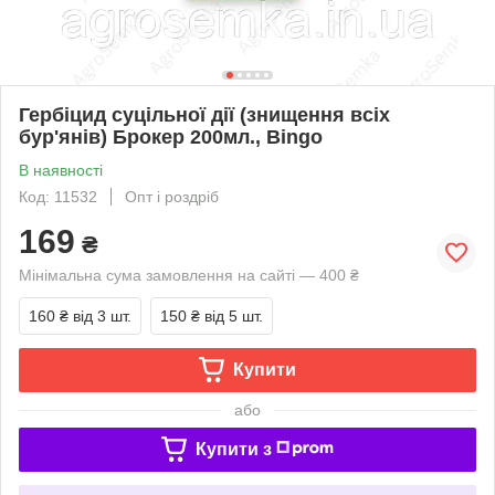
Гербіцид суцільної дії (знищення всіх
бур'янів) Брокер 200мл., Bingo
В наявності
Код: 11532
Опт і роздріб
169
₴
Мінімальна сума замовлення на сайті — 400 ₴
160 ₴
від 3 шт.
150 ₴
від 5 шт.
Купити
або
Купити з