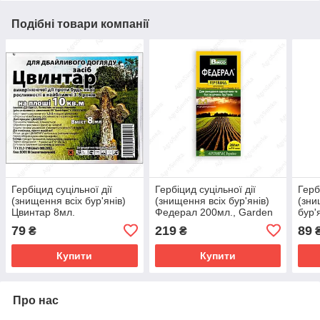
Подібні товари компанії
Гербіцид суцільної дії
Гербіцид суцільної дії
Герб
(знищення всіх бур'янів)
(знищення всіх бур'янів)
(зни
Цвинтар 8мл.
Федерал 200мл., Garden
бур'
Club
79
219
89
₴
₴
Купити
Купити
Про нас