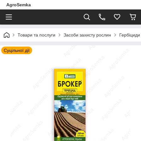
AgroSemka
Товари та послуги
Засоби захисту рослин
Гербіциди 
Суцільної дії