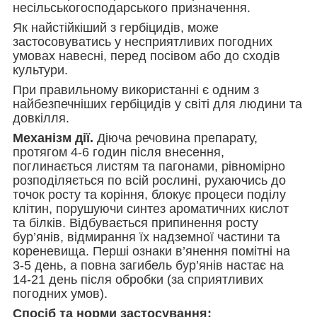
несільськогосподарського призначення.
Як найстійкіший з гербіцидів, може
застосовуватись у несприятливих погодних
умовах навесні, перед посівом або до сходів
культури.
При правильному використанні є одним з
найбезпечніших гербіцидів у світі для людини та
довкілля.
Механізм дії.
Діюча речовина препарату,
протягом 4-6 годин після внесення,
поглинається листям та пагонами, рівномірно
розподіляється по всій рослині, рухаючись до
точок росту та коріння, блокує процеси поділу
клітин, порушуючи синтез ароматичних кислот
та білків. Відбувається припинення росту
бур’янів, відмирання їх надземної частини та
кореневища. Перші ознаки в’янення помітні на
3-5 день, а повна загибель бур’янів настає на
14-21 день після обробки (за сприятливих
погодних умов).
Спосіб та норми застосування: