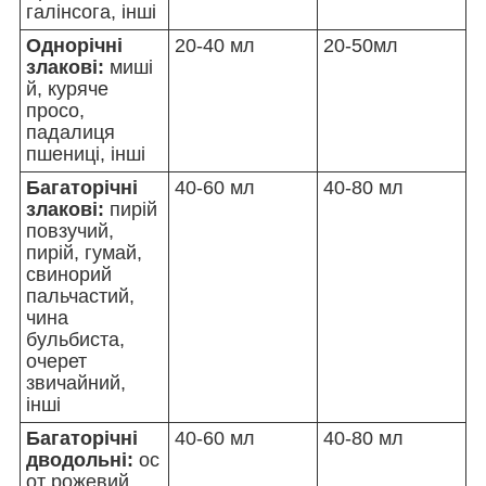
галінсога, інші
Однорічні
20-40 мл
20-50мл
злакові:
миші
й, куряче
просо,
падалиця
пшениці, інші
Багаторічні
40-60 мл
40-80 мл
злакові:
пирій
повзучий,
пирій, гумай,
свинорий
пальчастий,
чина
бульбиста,
очерет
звичайний,
інші
Багаторічні
40-60 мл
40-80 мл
дводольні:
ос
от рожевий,