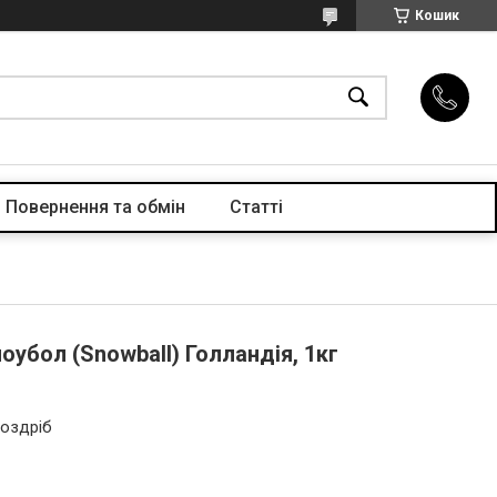
Кошик
Повернення та обмін
Статті
оубол (Snowball) Голландія, 1кг
роздріб