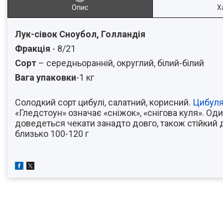
Опис
Х
Лук-сівок Сноубол, Голландія
Фракція
- 8/21
Сорт
– середньоранній, округлий, білий-білий
Вага упаковки
-1 кг
Солодкий сорт цибулі, салатний, корисний.
Цибул
«Гледстоун» означає «сніжок», «снігова куля». Оди
доведеться чекати занадто довго, також стійкий 
близько 100-120 г