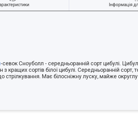
арактеристики
Інформація д
я
-севок Сноуболл - середньоранній сорт цибулі. Цибу
н з кращих сортів білої цибулі. Середньоранній сорт,
до стрілкування. Має білосніжну луску, майже округлу