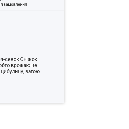
ля замовлення
ля-севок Сніжок
 тобто врожаю не
 цибулину, вагою