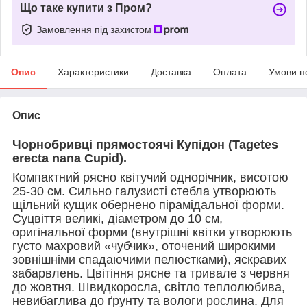
Що таке купити з Пром?
Замовлення під захистом
Опис
Характеристики
Доставка
Оплата
Умови п
Опис
Чорнобривці прямостоячі Купідон (Tagetes
erecta nana Cupid).
Компактний рясно квітучий однорічник, висотою
25-30 см. Сильно галузисті стебла утворюють
щільний кущик обернено пірамідальної форми.
Суцвіття великі, діаметром до 10 см,
оригінальної форми (внутрішні квітки утворюють
густо махровий «чубчик», оточений широкими
зовнішніми спадаючими пелюстками), яскравих
забарвлень. Цвітіння рясне та тривале з червня
до жовтня. Швидкоросла, світло теплолюбива,
невибаглива до ґрунту та вологи рослина. Для