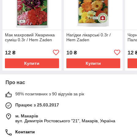
Мак махровий Хмаринка
Нагідки лікарські 0.3г /
Чорн
суміш 0.3г / Hem Zaden
Hem Zaden
Пала
12
10
12
₴
₴
Купити
Купити
Про нас
98% позитивних з 90 відгуків за рік
Працює з 25.03.2017
м. Макарів
вул. Димитрія Ростовського "21", Макарів, Україна
Контакти