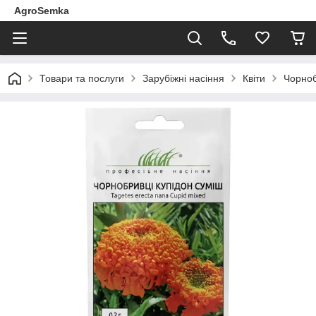
AgroSemka
Товари та послуги
Зарубіжні насіння
Квіти
Чорноб