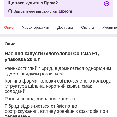
Що таке купити з Пром?
Замовлення під захистом
Опис
Характеристики
Доставка
Оплата
Умови п
Опис
Насіння капусти білоголової Сонсма F1,
упаковка 20 шт
Ранньостиглий гібрид, відрізняється однорідним
і дуже швидким розвитком.
Конічна форма головки світло-зеленого кольору.
Структура щільна, короткий качан, смак
солодкий.
Ранній період збирання врожаю.
Гібрид відрізняється стійкістю до
розтріскування, впливу зовнішніх факторів при
перевезенні.