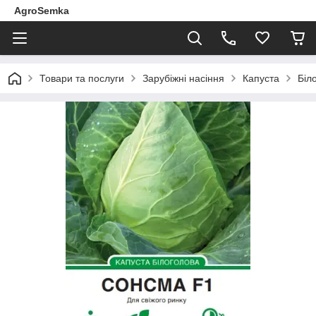
AgroSemka
Товари та послуги
Зарубіжні насіння
Капуста
Біл