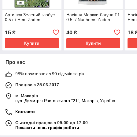
Артишок Зелений глобус
Насіння Моркви Лагуна F1
Насі
0,5 г / Hem Zaden
0.5г / Nunhems Zaden
Hem
15
40
18
₴
₴
Купити
Купити
Про нас
98% позитивних з 90 відгуків за рік
Працює з 25.03.2017
м. Макарів
вул. Димитрія Ростовського "21", Макарів, Україна
Контакти
Сьогодні працює з 09:00 до 17:00
Показати весь графік роботи