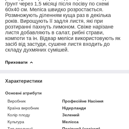
ґрунт через 1,5 місяці після посіву по схемі
60x40 см. Меліса швидко розростається.
Розмножують діленням куща раз в декілька
років. Вирощують її задля листя, які при
розтиранні пахнуть лимоном. Свіже нарізане
листя добавляють в салат, рибні страви,
компоти та ін. Відвар меліси використовують як
засіб від застуди, сушене листя входить до
складу духмяних сумішей.
Приховати
Характеристики
Основні атрибути
Виробник
Професійне Насіння
Країна виробник
Нідерланди
Колір плоду
Зелений
Культура
Мелісса
Тип продукції
Посівний (насіння)