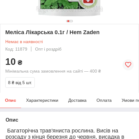
Меліса Лікарська 0.1г / Hem Zaden
Немає в наявності
Код: 11879
Опт і роздріб
10
₴
Мінімальна сума замовлення на сайті — 400 ₴
8 ₴
від 5 шт.
Опис
Характеристики
Доставка
Оплата
Умови п
Опис
Багаторічна трав'яниста рослина. Висів на
розсаду з кінця березня до червня, висадка в