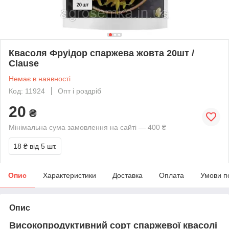
Квасоля Фруідор спаржева жовта 20шт /
Clause
Немає в наявності
Код: 11924
Опт і роздріб
20
₴
Мінімальна сума замовлення на сайті — 400 ₴
18 ₴
від 5 шт.
Опис
Характеристики
Доставка
Оплата
Умови п
Опис
Високопродуктивний сорт спаржевої квасолі