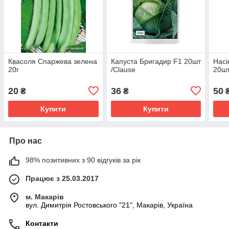
Квасоля Спаржева зелена
Капуста Бригадир F1 20шт
Насі
20г
/Clause
20шт
20
36
50
₴
₴
Купити
Купити
Про нас
98% позитивних з 90 відгуків за рік
Працює з 25.03.2017
м. Макарів
вул. Димитрія Ростовського "21", Макарів, Україна
Контакти