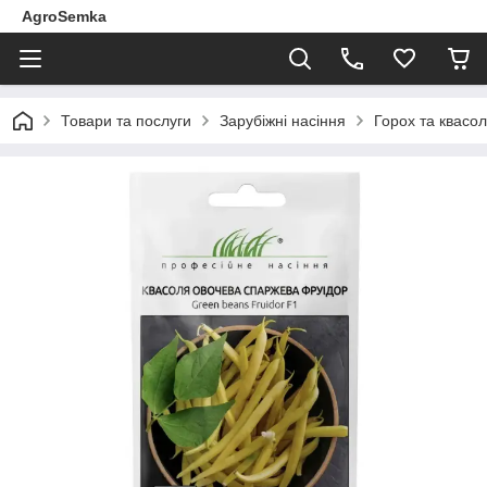
AgroSemka
Товари та послуги
Зарубіжні насіння
Горох та квасо