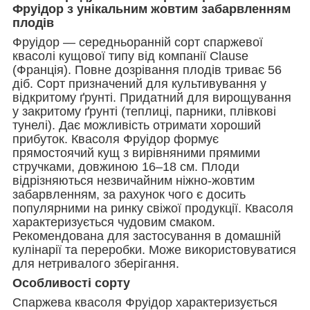
Фруідор з унікальним жовтим забарвленням
плодів
Фруідор — середньоранній сорт спаржевої
квасолі кущової типу від компанії Clause
(Франція). Повне дозрівання плодів триває 56
діб. Сорт призначений для культивування у
відкритому ґрунті. Придатний для вирощування
у закритому ґрунті (теплиці, парники, плівкові
тунелі). Дає можливість отримати хороший
прибуток. Квасоля Фруідор формує
прямостоячий кущ з вирівняними прямими
стручками, довжиною 16–18 см. Плоди
відрізняються незвичайним ніжно-жовтим
забарвленням, за рахунок чого є досить
популярними на ринку свіжої продукції. Квасоля
характеризується чудовим смаком.
Рекомендована для застосування в домашній
кулінарії та переробки. Може використовуватися
для нетривалого зберігання.
Особливості сорту
Спаржева квасоля Фруідор характеризується