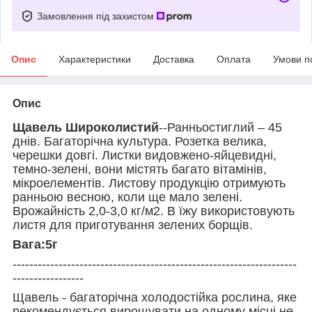
Замовлення під захистом
Опис
Характеристики
Доставка
Оплата
Умови п
Опис
Щавель Широколистий
--Ранньостиглий – 45
днів. Багаторічна культура. Розетка велика,
черешки довгі. Листки видовжено-яйцевидні,
темно-зелені, вони містять багато вітамінів,
мікроелементів. Листову продукцію отримують
ранньою весною, коли ще мало зелені.
Врожайність 2,0-3,0 кг/м2. В їжу використовують
листя для приготування зелених борщів.
Вага:5г
--------------------------------------------------------------------
-----------------
Щавель - багаторічна холодостійка рослина, яке
рекомендується вирощувати на одному місці не