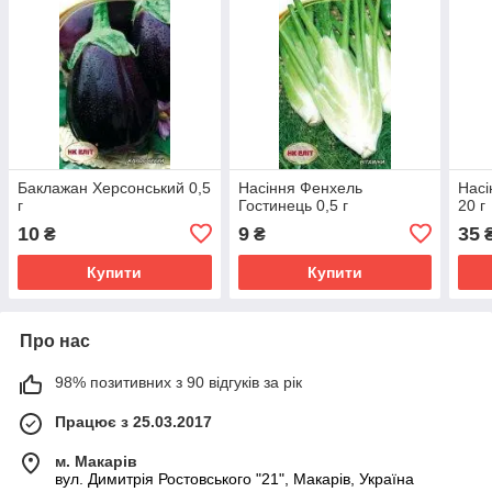
Баклажан Херсонський 0,5
Насіння Фенхель
Насі
г
Гостинець 0,5 г
20 г
10
9
35
₴
₴
Купити
Купити
Про нас
98% позитивних з 90 відгуків за рік
Працює з 25.03.2017
м. Макарів
вул. Димитрія Ростовського "21", Макарів, Україна