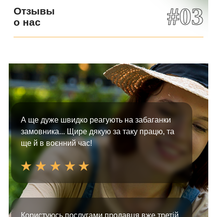
#03
Отзывы
о нас
А ще дуже швидко реагують на забаганки
замовника... Щире дякую за таку працю, та
ще й в воєнний час!
Користуюсь послугами продавця вже третій