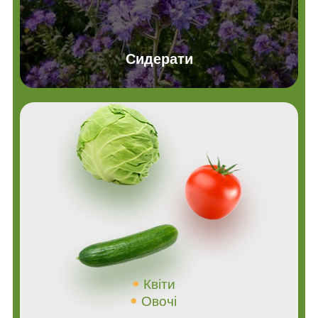
Сидерати
Квіти
Овочі