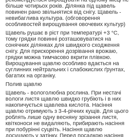
більше чотирьох років. Ділянка під щавель
повинен рано звільнятися від снігу. Щавель -
невибаглива культура. (обговорення
особливостей вирощування овочевих культур)
Щавель рушає в ріст при температурі +3 °С,
тому грядки повинні розташовуватися на
сонячних ділянках для швидкого сходження
снігу. Для прискорення дозрівання врожаю,
грядки можна тимчасово вкрити плівкою.
Вирощування щавлю особливо вдається на
суглинних нейтральних і слабокислих ґрунтах,
багатих на органіку.
Полив щавлю
Щавель - вологолюбна рослина. При нестачі
вологи листя щавлю швидко грубіють і в них
накопичується щавлева кислота. Насіння
щавлю отримують з 3-4-річних кущів. Для цього
роблять лише одну весняну зрізання листя,
квітконоси не видаляють, прибирають насіння
при побурінні суцвіть. Насіння щавлю
досушують у затінку. Перед посадкою насіння