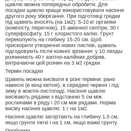
щавлю можна попередньо обробити. Для
посадки щавлю краще використовувати насіння
другого року зберігання. При підготовці грядки
під щавель вносять (на 1м2): 5-10 кг органіки
(компосту, перегною), 15 аміачної селітри, 30 г
суперфосфату, 15 г хлористого калію. Грунт
перекопують на глибину 15-20 см. Щоб
прискорити утворення нових листків, щавель
підгодовують після кожної зрізання: у 10 лводы
розчиняють 40 г азотно-калійних добрив,
витрачаючи цей розчин на 3 м2 грядки.
Термін посадки
Щавель можна висівати в різні терміни: рано
навесні (в кінці квітня), в середині червня і під
зиму в жовтні-листопаді. Насіння щавлю
висівають рядами з відстанню 5 см між
рослинами в ряду і 20 см між рядами. Норма
висіву насіння щавлю: 1 г на 1м2.
Насіння щавлю загортають на глибину 1,5 см,
якщо грунти легкі і на 1 см, якщо важкі грунту.
Проблеми