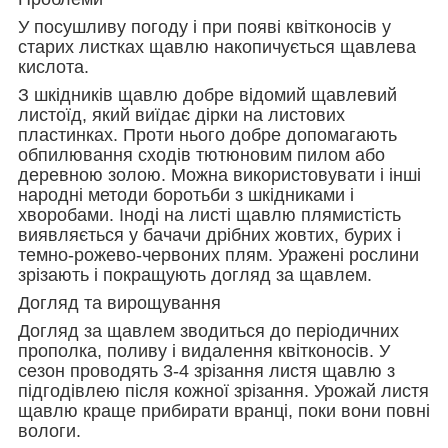
У посушливу погоду і при появі квітконосів у
старих листках щавлю накопичується щавлева
кислота.
З шкідників щавлю добре відомий щавлевий
листоїд, який виїдає дірки на листових
пластинках. Проти нього добре допомагають
обпилювання сходів тютюновим пилом або
деревною золою. Можна використовувати і інші
народні методи боротьби з шкідниками і
хворобами. Іноді на листі щавлю плямистість
виявляється у бачачи дрібних жовтих, бурих і
темно-рожево-червоних плям. Уражені рослини
зрізають і покращують догляд за щавлем.
Догляд та вирощування
Догляд за щавлем зводиться до періодичних
прополка, поливу і видалення квітконосів. У
сезон проводять 3-4 зрізання листя щавлю з
підгодівлею після кожної зрізання. Урожай листя
щавлю краще прибирати вранці, поки вони повні
вологи.