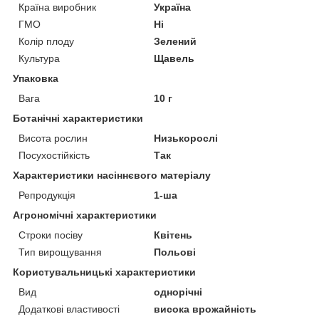
Країна виробник
Україна
ГМО
Ні
Колір плоду
Зелений
Культура
Щавель
Упаковка
Вага
10 г
Ботанічні характеристики
Висота рослин
Низькорослі
Посухостійкість
Так
Характеристики насіннєвого матеріалу
Репродукція
1-ша
Агрономічні характеристики
Строки посіву
Квітень
Тип вирощування
Польові
Користувальницькі характеристики
Вид
однорічні
Додаткові властивості
висока врожайність