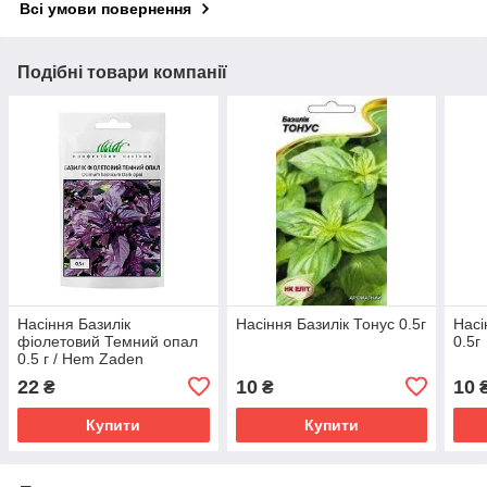
Всі умови повернення
Подібні товари компанії
Насіння Базилік
Насіння Базилік Тонус 0.5г
Насі
фіолетовий Темний опал
0.5г
0.5 г / Hem Zaden
22
10
10
₴
₴
Купити
Купити