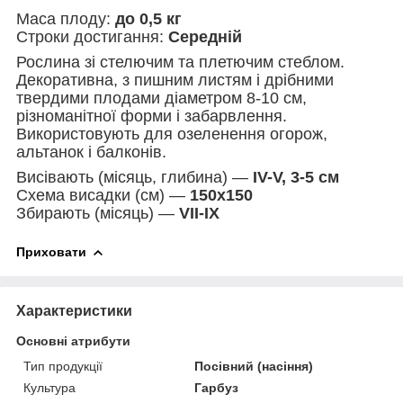
Маса плоду:
до 0,5 кг
Строки достигання:
Середній
Рослина зі стелючим та плетючим стеблом.
Декоративна, з пишним листям і дрібними
твердими плодами діаметром 8-10 см,
різноманітної форми і забарвлення.
Використовують для озеленення огорож,
альтанок і балконів.
Висівають (місяць, глибина) —
IV-V, 3-5 см
Схема висадки (см) —
150х150
Збирають (місяць) —
VII-IX
Приховати
Характеристики
Основні атрибути
Тип продукції
Посівний (насіння)
Культура
Гарбуз