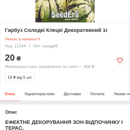
Гарбуз Солодкі Клецкі Декоративний 1г
Немає в наявності
Код: 12244
Опт і роздріб
20
₴
Мінімальна сума замовлення на сайті — 400 ₴
18 ₴
від 5 шт.
Опис
Характеристики
Доставка
Оплата
Умови п
Опис
ЕФЕКТНЕ ДЕКОРУВАННЯ ЗОН ВІДПОЧИНКУ І
ТЕРАС.