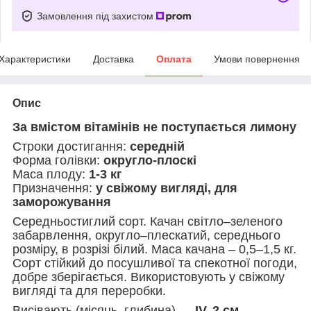
Замовлення під захистом
Характеристики
Доставка
Оплата
Умови повернення
Опис
За вмістом вітамінів не поступається лимону
Строки достигання:
середній
Форма голівки:
округло-плоскі
Маса плоду:
1-3 кг
Призначення:
у свіжому вигляді, для
заморожування
Середньостиглий сорт. Качан світло–зеленого
забарвлення, округло–плескатий, середнього
розміру, в розрізі білий. Маса качана – 0,5–1,5 кг.
Сорт стійкий до посушливої та спекотної погоди,
добре зберігається. Використовують у свіжому
вигляді та для переробки.
Висівають (місяць, глибина) —
IV, 2 см