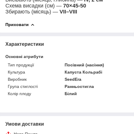
Схема висадки (см) —
70×45-50
Збирають (місяць) —
VII–VIII
Приховати
Характеристики
Основні атрибути
Тип продукції
Посівний (насіння)
Культура
Капуста Кольрабі
Виробник
SeedEra
Група стиглості
Ранньостигла
Колір плоду
Білий
Умови доставки
Нова Пошта