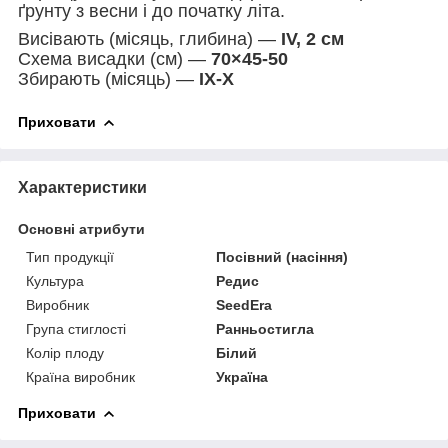
ґрунту з весни і до початку літа.
Висівають (місяць, глибина) —
IV, 2 см
Схема висадки (см) —
70×45-50
Збирають (місяць) —
IX-X
Приховати
Характеристики
Основні атрибути
Тип продукції
Посівний (насіння)
Культура
Редис
Виробник
SeedEra
Група стиглості
Ранньостигла
Колір плоду
Білий
Країна виробник
Україна
Приховати