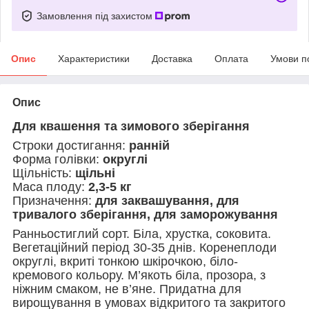
Замовлення під захистом
Опис
Характеристики
Доставка
Оплата
Умови п
Опис
Для квашення та зимового зберігання
Строки достигання:
ранній
Форма голівки:
округлі
Щільність:
щільні
Маса плоду:
2,3-5 кг
Призначення:
для заквашування, для
тривалого зберігання, для заморожування
Ранньостиглий сорт. Біла, хрустка, соковита.
Вегетаційний період 30-35 днів. Коренеплоди
округлі, вкриті тонкою шкірочкою, біло-
кремового кольору. М’якоть біла, прозора, з
ніжним смаком, не в’яне. Придатна для
вирощування в умовах відкритого та закритого