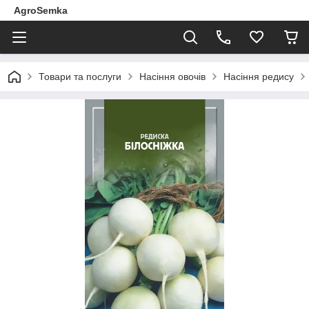
AgroSemka
Товари та послуги
Насіння овочів
Насіння редису