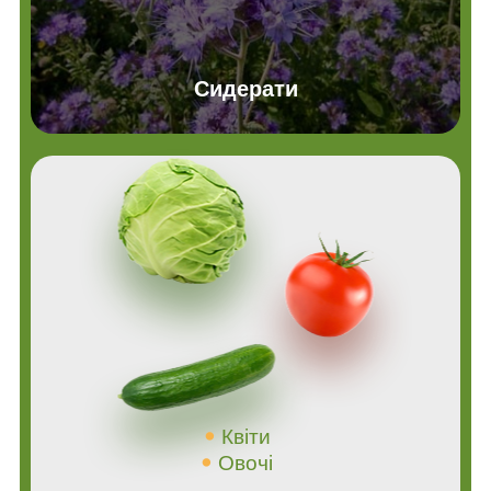
Сидерати
Квіти
Овочі