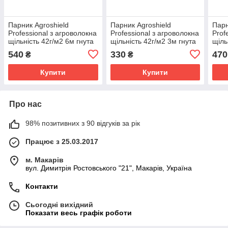
Парник Agroshield
Парник Agroshield
Парн
Professional з агроволокна
Professional з агроволокна
Prof
щільність 42г/м2 6м гнута
щільність 42г/м2 3м гнута
щіль
трубка кілочки кліпси
трубка кілочки кліпси
труб
540
330
470
₴
₴
Купити
Купити
Про нас
98% позитивних з 90 відгуків за рік
Працює з 25.03.2017
м. Макарів
вул. Димитрія Ростовського "21", Макарів, Україна
Контакти
Сьогодні вихідний
Показати весь графік роботи