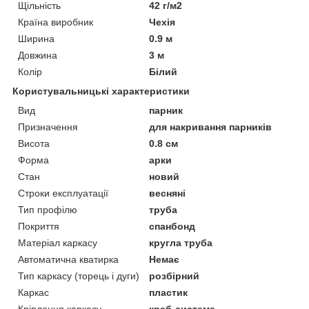
Щільність
42 г/м2
Країна виробник
Чехія
Ширина
0.9 м
Довжина
3 м
Колір
Білий
Користувальницькі характеристики
Вид
парник
Призначення
для накривання парників
Висота
0.8 см
Форма
арки
Стан
новий
Строки експлуатації
весняні
Тип профілю
труба
Покриття
спанбонд
Матеріал каркасу
кругла труба
Автоматична кватирка
Немає
Тип каркасу (торець і дуги)
розбірний
Каркас
пластик
Кріплення каркасу
краб-система