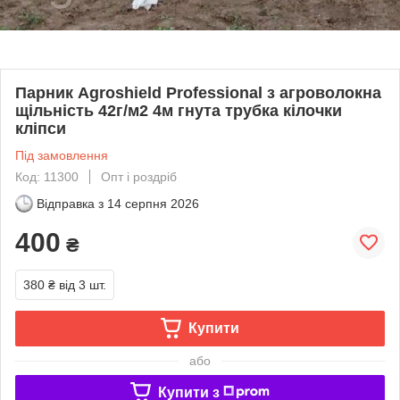
Парник Agroshield Professional з агроволокна
щільність 42г/м2 4м гнута трубка кілочки
кліпси
Під замовлення
Код: 11300
Опт і роздріб
Відправка з
14 серпня 2026
400
₴
380 ₴
від 3 шт.
Купити
або
Купити з