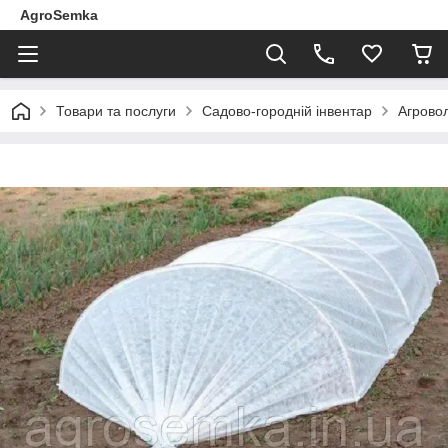
AgroSemka
Товари та послуги
Садово-городній інвентар
Агрово