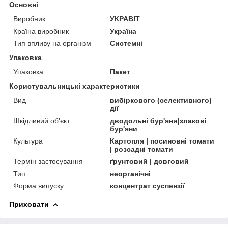
Основні
Виробник
УКРАВІТ
Країна виробник
Україна
Тип впливу на організм
Системні
Упаковка
Упаковка
Пакет
Користувальницькі характеристики
Вид
вибіркового (селективного)
дії
Шкідливий об'єкт
дводольні бур'яни|злакові
бур'яни
Культура
Картопля | посиновні томати
| розсадні томати
Термін застосування
ґрунтовий | довговий
Тип
неорганічні
Форма випуску
концентрат суспензії
Приховати