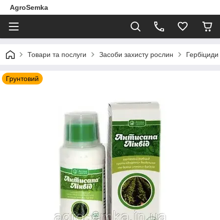
AgroSemka
Товари та послуги
Засоби захисту рослин
Гербіциди 
Грунтовий