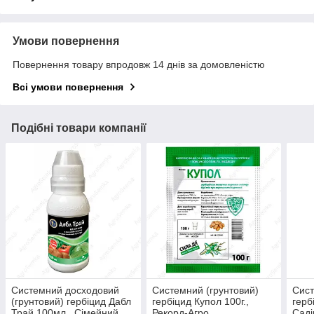
Умови повернення
Повернення товару впродовж 14 днів за домовленістю
Всі умови повернення
Подібні товари компанії
Системний досходовий
Системний (грунтовий)
Сист
(грунтовий) гербіцид Дабл
гербіцид Купол 100г.,
герб
Трай 100мл., Сімейний
Рекорд-Агро
Саді