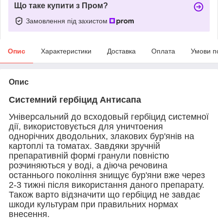
Що таке купити з Пром?
Замовлення під захистом
Опис
Характеристики
Доставка
Оплата
Умови п
Опис
Системний гербіцид Антисапа
Універсальний до всходовый гербіцид системної
дії, використовується для уничтоения
однорічних дводольних, злакових бур'янів на
картоплі та томатах. Завдяки зручній
препаративній формі гранули повністю
розчиняються у воді, а діюча речовина
останнього покоління знищує бур'яни вже через
2-3 тижні після використання даного препарату.
Також варто відзначити що гербіцид не завдає
шкоди культурам при правильних нормах
внесення.