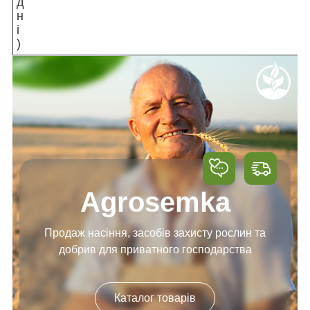
д
н
і
)
Agrosemka
Продаж насіння, засобів
захисту рослин та
добрив
для приватного господарства
Каталог товарів