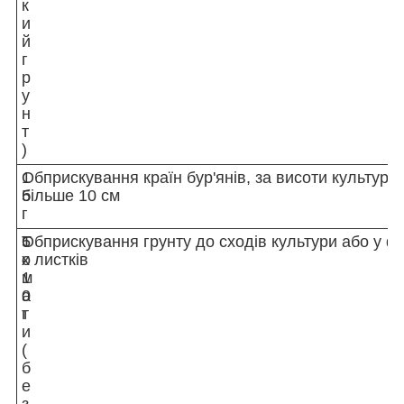
к
и
й
г
р
у
н
т
)
1
Обприскування країн бур'янів, за висоти культури
5
більше 10 см
г
Т
5
Обприскування грунту до сходів культури або у фа
о
-
х листків
м
1
а
0
т
г
и
(
б
е
з