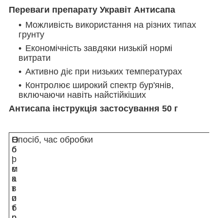
Переваги препарату Укравіт Антисапа
Можливість використання на різних типах
грунту
Економічність завдяки низькій нормі
витрати
Активно діє при низьких температурах
Контролює широкий спектр бур'янів,
включаючи навіть найстійкіших
Антисапа інструкція застосування 50 г
О
Н
Спосіб, час обробки
б
о
'
р
є
м
к
а
т
в
о
и
б
т
р
р