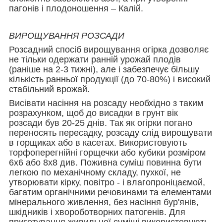
пагонів і плодоношення – Калій.
ВИРОЩУВАННЯ РОЗСАДИ
Розсадний спосіб вирощування огірка дозволяє
не тільки одержати ранній урожай плодів
(раніше на 2-3 тижні), але і забезпечує більшу
кількість ранньої продукції (до 70-80%) і високий
стабільний врожай.
Висівати насіння на розсаду необхідно з таким
розрахунком, щоб до висадки в грунт вік
розсади був 20-25 днів. Так як огірки погано
переносять пересадку, розсаду слід вирощувати
в горщиках або в касетах. Використовують
торфоперегнійні горщечки або кубики розміром
6х6 або 8х8 див. Поживна суміш повинна бути
легкою по механічному складу, пухкої, не
утворювати кірку, повітро - і влагопроніцаємой,
багатим органічними речовинами та елементами
мінерального живлення, без насіння бур'янів,
шкідників і хвороботворних патогенів. Для
приготування живильної суміші використовують