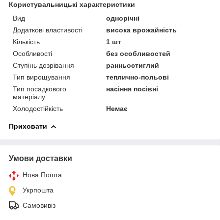
Користувальницькі характеристики
Вид
однорічні
Додаткові властивості
висока врожайність
Кількість
1 шт
Особливості
без особливостей
Ступінь дозрівання
ранньостиглий
Тип вирощування
теплично-польові
Тип посадкового
насіння посівні
матеріалу
Холодостійкість
Немає
Приховати
Умови доставки
Нова Пошта
Укрпошта
Самовивіз