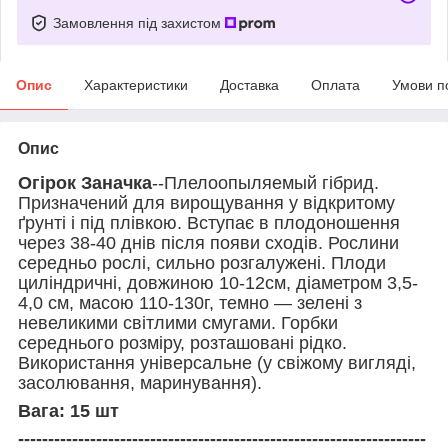
Замовлення під захистом
Опис
Характеристики
Доставка
Оплата
Умови п
Опис
Огірок Заначка
--Плелоопыляемый гібрид.
Призначений для вирощування у відкритому
ґрунті і під плівкою. Вступає в плодоношення
через 38-40 днів після появи сходів. Рослини
середньо рослі, сильно розгалужені. Плоди
циліндричні, довжиною 10-12см, діаметром 3,5-
4,0 см, масою 110-130г, темно — зелені з
невеликими світлими смугами. Горбки
середнього розміру, розташовані рідко.
Використання універсальне (у свіжому вигляді,
засолювання, маринування).
Вага: 15 шт
--------------------------------------------------------------------