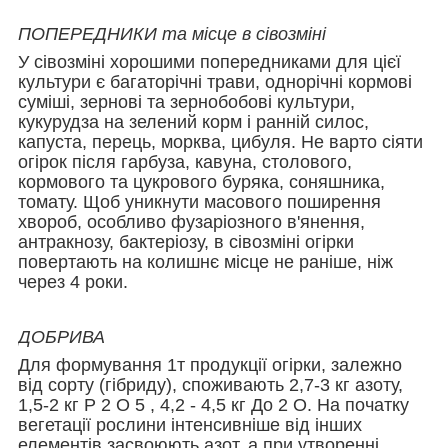
ПОПЕРЕДНИКИ та місце в сівозміні
У сівозміні хорошими попередниками для цієї
культури є багаторічні трави, однорічні кормові
суміші, зернові та зернобобові культури,
кукурудза на зелений корм і ранній силос,
капуста, перець, морква, цибуля. Не варто сіяти
огірок після гарбуза, кавуна, столового,
кормового та цукрового буряка, соняшника,
томату. Щоб уникнути масового поширення
хвороб, особливо фузаріозного в'янення,
антракнозу, бактеріозу, в сівозміні огірки
повертають на колишнє місце не раніше, ніж
через 4 роки.
ДОБРИВА
Для формування 1т продукції огірки, залежно
від сорту (гібриду), споживають 2,7-3 кг азоту,
1,5-2 кг Р 2 О 5 , 4,2 - 4,5 кг До 2 О. На початку
вегетації рослини інтенсивніше від інших
елементів засвоюють азот, а при утворенні