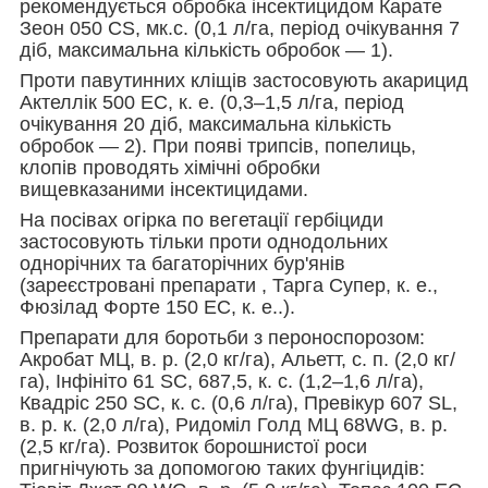
рекомендується обробка інсектицидом Карате
Зеон 050 CS, мк.с. (0,1 л/га, період очікування 7
діб, максимальна кількість обробок — 1).
Проти павутинних кліщів застосовують акарицид
Актеллік 500 ЕС, к. е. (0,3–1,5 л/га, період
очікування 20 діб, максимальна кількість
обробок — 2). При появі трипсів, попелиць,
клопів проводять хімічні обробки
вищевказаними інсектицидами.
На посівах огірка по вегетації гербіциди
застосовують тільки проти однодольних
однорічних та багаторічних бур'янів
(зареєстровані препарати , Тарга Супер, к. е.,
Фюзілад Форте 150 ЕС, к. е..).
Препарати для боротьби з пероноспорозом:
Акробат МЦ, в. р. (2,0 кг/га), Альетт, с. п. (2,0 кг/
га), Інфініто 61 SC, 687,5, к. с. (1,2–1,6 л/га),
Квадріс 250 SC, к. с. (0,6 л/га), Превікур 607 SL,
в. р. к. (2,0 л/га), Ридоміл Голд МЦ 68WG, в. р.
(2,5 кг/га). Розвиток борошнистої роси
пригнічують за допомогою таких фунгіцидів: