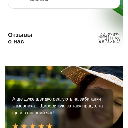
#03
Отзывы
о нас
А ще дуже швидко реагують на забаганки
замовника... Щире дякую за таку працю, та
ще й в воєнний час!