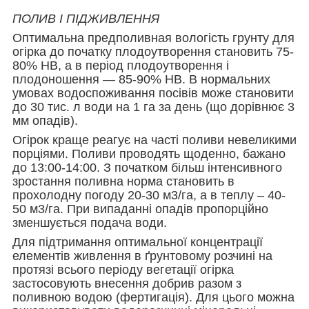
ПОЛИВ І ПІДЖИВЛЕННЯ
Оптимальна предполивная вологість грунту для
огірка до початку плодоутворення становить 75-
80% НВ, а в період плодоутворення і
плодоношення — 85-90% НВ. В нормальних
умовах водоспоживання посівів може становити
до 30 тис. л води на 1 га за день (що дорівнює 3
мм опадів).
Огірок краще реагує на часті поливи невеликими
порціями. Поливи проводять щоденно, бажано
до 13:00-14:00. З початком більш інтенсивного
зростання поливна норма становить в
прохолодну погоду 20-30 м3/га, а в теплу – 40-
50 м3/га. При випаданні опадів пропорційно
зменшується подача води.
Для підтримання оптимальної концентрації
елементів живлення в ґрунтовому розчині на
протязі всього періоду вегетації огірка
застосовують внесення добрив разом з
поливною водою (фертигація). Для цього можна