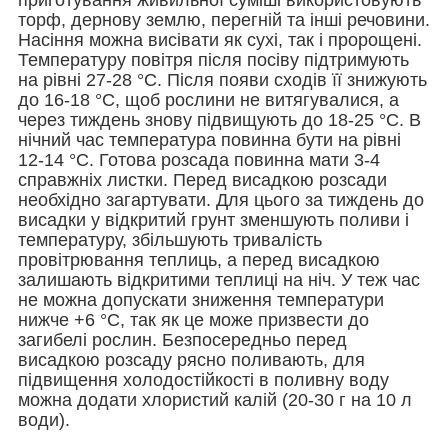
торф, дернову землю, перегній та інші речовини.
Насіння можна висівати як сухі, так і пророщені.
Температуру повітря після посіву підтримують
на рівні 27-28 °С. Після появи сходів її знижують
до 16-18 °С, щоб рослини не витягувалися, а
через тиждень знову підвищують до 18-25 °С. В
нічний час температура повинна бути на рівні
12-14 °С. Готова розсада повинна мати 3-4
справжніх листки. Перед висадкою розсади
необхідно загартувати. Для цього за тиждень до
висадки у відкритий грунт зменшують поливи і
температуру, збільшують тривалість
провітрювання теплиць, а перед висадкою
залишають відкритими теплиці на ніч. У теж час
не можна допускати зниження температури
нижче +6 °С, так як це може призвести до
загибелі рослин. Безпосередньо перед
висадкою розсаду рясно поливають, для
підвищення холодостійкості в поливну воду
можна додати хлористий калій (20-30 г на 10 л
води).