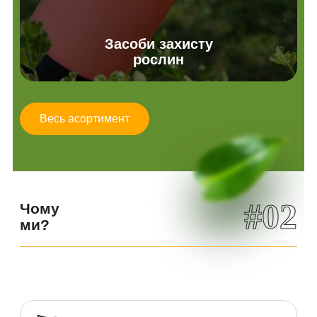
Засоби захисту
рослин
Весь асортимент
#02
Чому
ми?