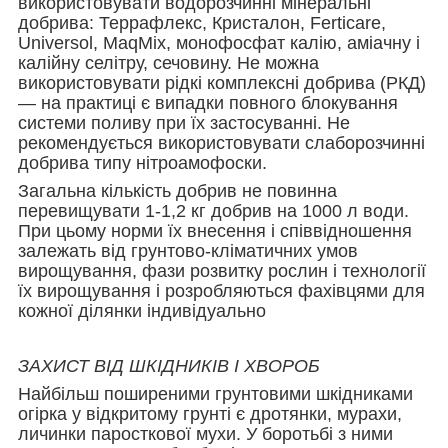
використовувати водорозчинні мінеральні
добрива: Террафлекс, Кристалон, Ferticare,
Universol, MaqMix, монофосфат калію, аміачну і
калійну селітру, сечовину. Не можна
використовувати рідкі комплексні добрива (РКД)
— на практиці є випадки повного блокування
системи поливу при їх застосуванні. Не
рекомендується використовувати слаборозчинні
добрива типу нітроамофоски.
Загальна кількість добрив не повинна
перевищувати 1-1,2 кг добрив на 1000 л води.
При цьому норми їх внесення і співвідношення
залежать від грунтово-кліматичних умов
вирощування, фази розвитку рослин і технології
їх вирощування і розробляються фахівцями для
кожної ділянки індивідуально
ЗАХИСТ ВІД ШКІДНИКІВ І ХВОРОБ
Найбільш поширеними грунтовими шкідниками
огірка у відкритому грунті є дротянки, мурахи,
личинки паросткової мухи. У боротьбі з ними