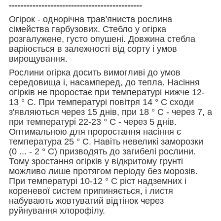
---------------------------------------------
Огірок - однорічна трав'яниста рослина
сімейства гарбузових. Стебло у огірка
розгалужене, густо опушені. Довжина стебла
варіюється в залежності від сорту і умов
вирощування.
Рослини огірка досить вимогливі до умов
середовища і, насамперед, до тепла. Насіння
огірків не проростає при температурі нижче 12-
13 ° С. При температурі повітря 14 ° С сходи
з'являються через 15 днів, при 18 ° С - через 7, а
при температурі 22-23 ° С - через 5 днів.
Оптимальною для проростання насіння є
температура 25 ° С. Навіть невеликі заморозки
(0 ... - 2 ° С) призводять до загибелі рослини.
Тому зростання огірків у відкритому грунті
можливо лише протягом періоду без морозів.
При температурі 10-12 ° С ріст надземних і
кореневої систем припиняється, і листя
набувають жовтуватий відтінок через
руйнування хлорофілу.