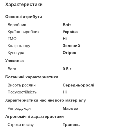
Характеристики
Основні атрибути
Виробник
Еліт
Країна виробник
Україна
ГМО
Ні
Колір плоду
Зелений
Культура
Огірок
Упаковка
Вага
0.5 г
Ботанічні характеристики
Висота рослин
Середньорослі
Посухостійкість
Ні
Характеристики насіннєвого матеріалу
Репродукція
Масова
Агрономічні характеристики
Строки посіву
Травень