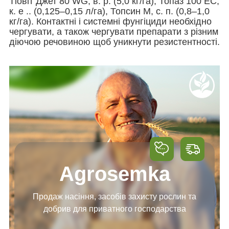
Тіовіт Джет 80 WG, в. р. (5,0 кг/га), Топаз 100 ЕС,
к. е .. (0,125–0,15 л/га), Топсин М, с. п. (0,8–1,0
кг/га). Контактні і системні фунгіциди необхідно
чергувати, а також чергувати препарати з різним
діючою речовиною щоб уникнути резистентності.
Agrosemka
Продаж насіння, засобів
захисту рослин та
добрив
для приватного господарства