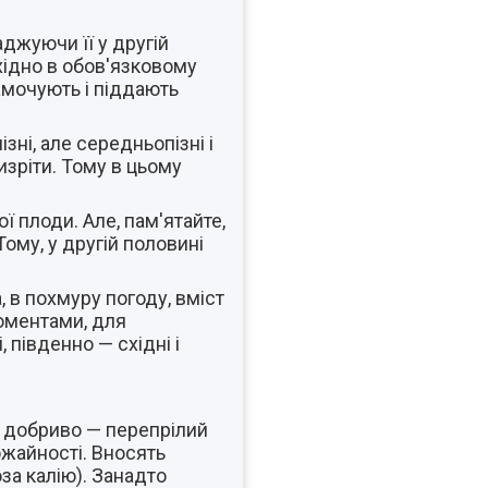
джуючи її у другій
хідно в обов'язковому
амочують і піддають
зні, але середньопізні і
изріти. Тому в цьому
ї плоди. Але, пам'ятайте,
ому, у другій половині
, в похмуру погоду, вміст
моментами, для
 південно — східні і
 добриво — перепрілий
ожайності. Вносять
за калію). Занадто