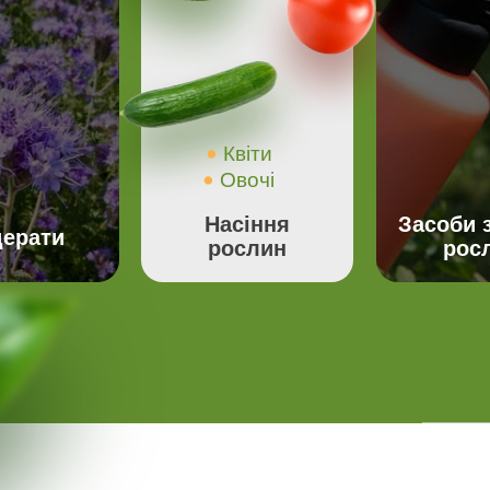
Квіти
Овочі
Насіння
Засоби 
ерати
рослин
рос