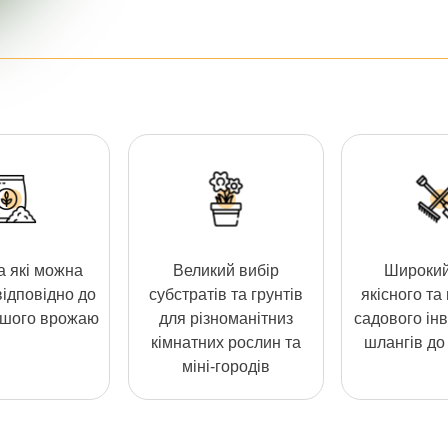
 які можна
Великий вибір
Широкий
відповідно до
субстратів та грунтів
якісного та
ашого врожаю
для різноманітниз
садового інв
кімнатних рослин та
шлангів до 
міні-городів