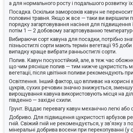
а для нормального росту і подальшого розвитку ї
Посадка. Оскільки заморозків кавун не переносит
половині травня. Якщо ж все — таки ви вирішили 
порядку загартовування насіння для підвищення ї
потім 1 — 2 добовому загартовуванню температуро
Вибираючи сорт кавуна для посадки, потрібно знати
пізньостиглі сорти мають термін вегетації 95 доби
випадку краще вибрати ранньостиглі сорти.
Полив. Кавун посухостійкий, але, в теж час обожн
що чим рясніше полив — тим нижче цукристість м'я
вегетації, після цвітіння поливи рекомендують пр
Освітлення. Інший фактор, що впливає на корисні в
цукрів, сухих речовин значно знижується, зменшує
вирощування кавуна використовують місця на ділян
південно — західні схили.
Грунт. Віддає перевагу кавун механічно легкі або 
Добриво. Для підвищення цукристості арбузов р
гній. Свіжий гній не рекомендується, у зв'язку з
мінеральні добрива восени при перекопуванні (у с