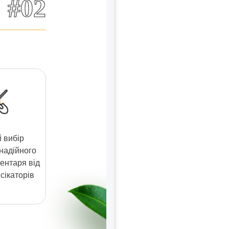
#02
 вибір
 надійного
ентаря від
сікаторів