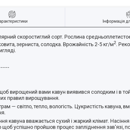
арактеристики
Інформація д
улярний скоростиглий сорт. Рослина средньоплетистое
2
ковита, зерниста, солодка. Врожайність 2-5 кг/м
. Рек
игляді.
------
 щоб вирощений вами кавун виявився солодким і в то
их правил вирощування.
м — світло, тепло, вологість. Цукристість кавуна, вміс
ня.
я кавуна вважається сухий і жаркий клімат. Насіння
о щоб успішно пройшов процес запліднення зав'язі, п