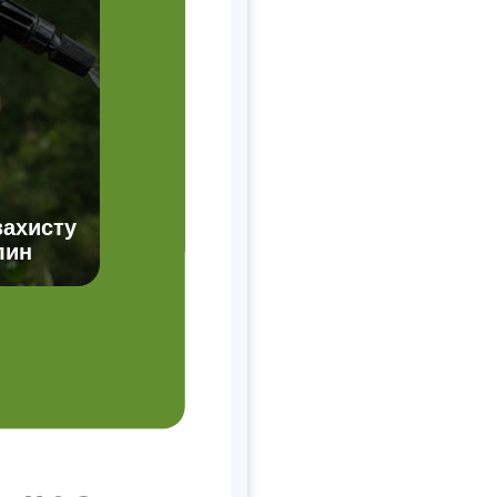
захисту
лин