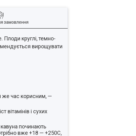
ля замовлення
. Плоди круглі, темно-
омендується вирощувати
й же час корисним, —
т вітамінів і сухих
 кавуна починають
отрібно вже +18 — +250С,