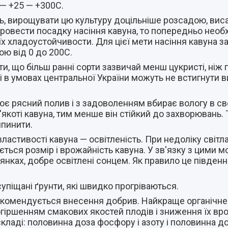
х— +25 — +300С.
ь, вирощувати цю культуру доцільніше розсадою, виса
провести посадку насіння кавуна, то попередньо необ
х хладоустойчивости. Для цієї мети насіння кавуна з
ю від 0 до 200С.
, що більш ранні сорти зазвичай менш цукристі, ніж пі
 і в умовах центральної України можуть не встигнути в
ює рясний полив і з задоволенням вбирає вологу в сво
коті кавуна, тим менше він стійкий до захворювань. Т
ипинити.
ластивості кавуна — освітленість. При недоліку світла
ться розмір і врожайність кавуна. У зв'язку з цими 
ках, добре освітлені сонцем. Як правило це південні,
супіщані ґрунти, які швидко прогріваються.
екомендується внесення добрив. Найкраще органічне
 погіршенням смакових якостей плодів і зниження їх вр
кладі: половинна доза фосфору і азоту і половинна до