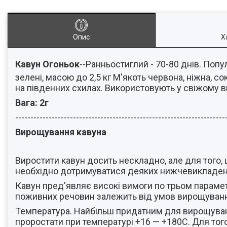
Опис
Х
Кавун Огоньок
--Ранньостиглий - 70-80 днів. Поп
зелені, масою до 2,5 кг М'якоть червона, ніжна, со
на південних схилах. Використовують у свіжому в
Вага: 2г
---------------------------------------------------------------------
Вирощування кавуна
Виростити кавун досить нескладно, але для того,
необхідно дотримуватися деяких нижчевикладен
Кавун пред'являє високі вимоги по трьом параметра
поживних речовин залежить від умов вирощуван
Температура. Найбільш придатним для вирощуванн
проростати при температурі +16 — +180С. Для тог