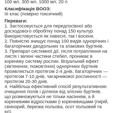
100 мл, 300 мл, 1000 мл, 20 л
Класифікація ВООЗ:
ІІІ клас (помірно токсичний)
Переваги:
1. Застосовується для передпосівної або
досходового обробітку понад 150 культур.
Використовується як навесні, так і восени.
2. Повністю знищує понад 100 видів однорічних і
багаторічних дводольних та злакових бур'янів.
3. Препарат системної дії, після потрапляння на
листя і зелені частини стебел, проникає в
кореневу систему рослин. Візуальний ефект
(зів'янення, пожовтіння) однорічних бур'янів
проявляється протягом 2-4 днів, багаторічних —
протягом 7-10 днів, чагарникової рослинності —
протягом 20-30 днів.
4. Найбільш ефективний спосіб результативною
очищення полів і ділянок від злісних бур'янів,
що розмножуються не тільки насінням, а й
кореневими відростками (і кореневищами (пирій,
свинорий, березка польова, осот польовий та
ін)).