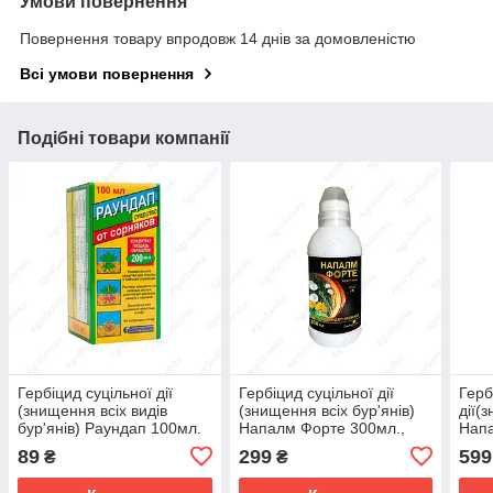
Умови повернення
Повернення товару впродовж 14 днів за домовленістю
Всі умови повернення
Подібні товари компанії
Гербіцид суцільної дії
Гербіцид суцільної дії
Герб
(знищення всіх видів
(знищення всіх бур'янів)
дії(
бур'янів) Раундап 100мл.
Напалм Форте 300мл.,
Напа
Сімейний Сад
Сад
89
299
599
₴
₴