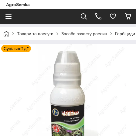
AgroSemka
Товари та послуги
Засоби захисту рослин
Гербіциди 
Суцільної дії