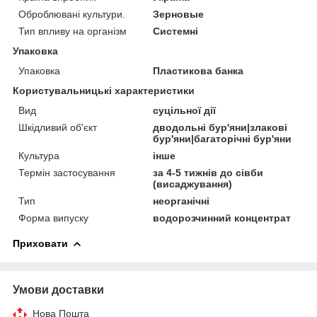
Оброблювані культури.
Зерновые
Тип впливу на організм
Системні
Упаковка
Упаковка
Пластикова банка
Користувальницькі характеристики
Вид
суцільної дії
Шкідливий об'єкт
дводольні бур'яни|злакові
бур'яни|багаторічні бур'яни
Культура
інше
Термін застосування
за 4-5 тижнів до сівби
(висаджування)
Тип
неорганічні
Форма випуску
водорозчинний концентрат
Приховати
Умови доставки
Нова Пошта