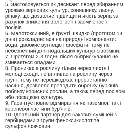
5. Застосовується як десикант перед збиранням
урожаю зернових культур, соняшнику, льону,
ріпаку, що дозволяє підвищити якість зерна за
рахунок зниження вологості і засміченості
посівів.
6. Малотоксичний, в ґрунті швидко (протягом 14
днів) розкладається на природні компоненти:
вода, двоокис вуглецю і фосфати, тому не
небезпечний для подальших культур сівозміни.
7. Протягом 2-3 годин після обприскування не
змивається опадами.
8. Проникає в рослину тільки через листя і
молоді сходи, не впливає на рослину через
грунт, тому не перешкоджає проростанню
насіння, дозволяє проводити обробку бур'янів
поблизу корисних рослин, а також перед посівом
або посадкою культури.
9. Гарантує повне відмирання як наземної, так і
кореневої частини бур'янів.
10. Ідеальний партнер для бакових сумішей з
гербіцидами з групи феноксикислот та
сульфонілсечовин.