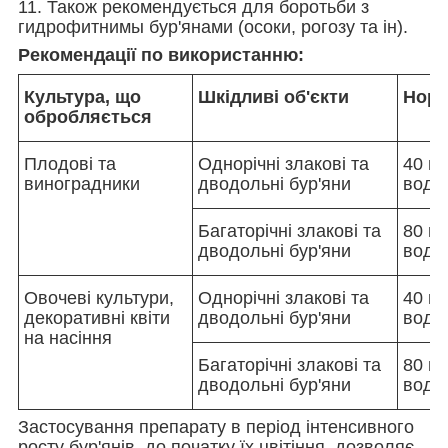
11. Також рекомендується для боротьби з
гидрофитнимы бур'янами (осоки, рогозу та ін).
Рекомендації по використанню:
Культура, що
Шкідливі об'єкти
Норм
обробляється
Плодові та
Однорічні злакові та
40 мл
виноградники
дводольні бур'яни
води 
Багаторічні злакові та
80 мл
дводольні бур'яни
води 
Овочеві культури,
Однорічні злакові та
40 мл
декоративні квіти
дводольні бур'яни
води 
на насіння
Багаторічні злакові та
80 мл
дводольні бур'яни
води 
Застосування препарату в період інтенсивного
росту бур'янів, до початку їх цвітіння, дозволяє