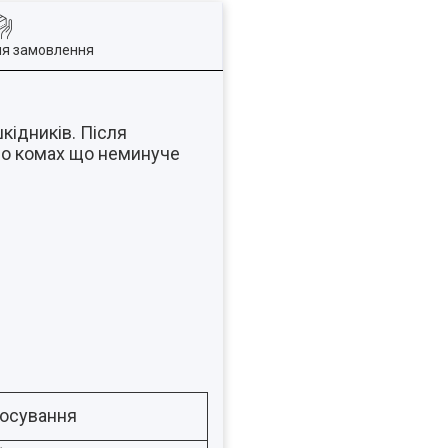
ля замовлення
кідників. Після
до комах що неминуче
тосування