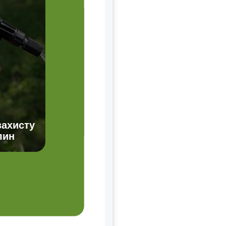
захисту
лин