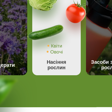
Квіти
Овочі
Насіння
Засоби 
ерати
рослин
рос