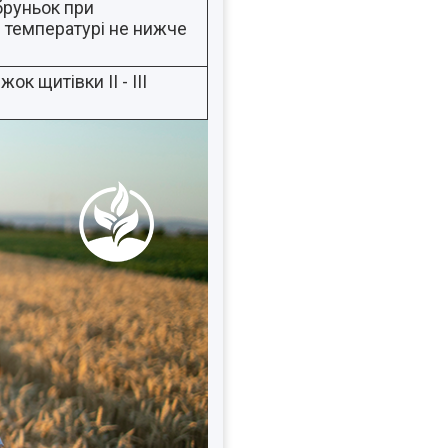
бруньок при
 температурі не нижче
ок щитівки II - III