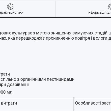
арактеристики
Інформація д
адових культурах з метою знищення зимуючих стадій ш
нах, яка перешкоджає проникненню повітря і вологи 
трати
я спільно з органічними пестицидами
ри дозріванні
900 мл
 витрати
Особливості зас