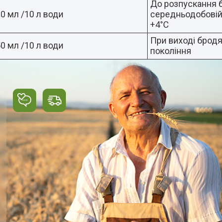
До розпускання 
0 мл /10 л води
середньодобовій
+4°С
При виході бродяж
0 мл /10 л води
покоління