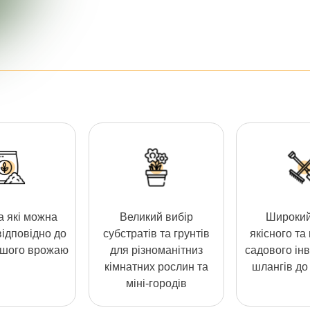
 які можна
Великий вибір
Широкий
відповідно до
субстратів та грунтів
якісного та
ашого врожаю
для різноманітниз
садового інв
кімнатних рослин та
шлангів до 
міні-городів