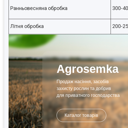
Ранньовесняна обробка
300-40
Літня обробка
200-25
Agrosemka
Продаж насіння, засобів
захисту рослин та добрив
для приватного господарства
Каталог товарів