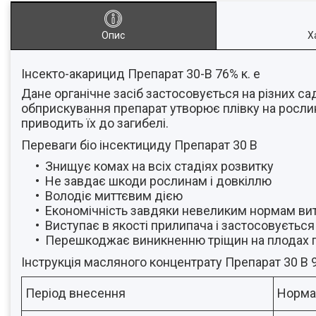
Опис
Х
Інсекто-акарицид Препарат 30-В 76% к. е
Дане органічне засіб застосовується на різних с
обприскування препарат утворює плівку на росли
приводить їх до загибелі.
Переваги біо інсектициду Препарат 30 В
Знищує комах на всіх стадіях розвитку
Не завдає шкоди рослинам і довкіллю
Володіє миттєвим дією
Економічність завдяки невеликим нормам ви
Виступає в якості прилипача і застосовуєтьс
Перешкоджає виникненню тріщин на плодах п
Інструкція масляного концентрату Препарат 30 В 
Період внесення
Норма