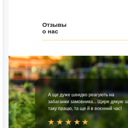
Отзывы
о нас
А ще дуже швидко реагують на
забаганки замовника... Щире дякую з
таку працю, та ще й в воєнний час!