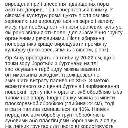
вирощена при і внесення підвищених норм
азотних добрив, гірше зберігається взимку. У
сівозміні культуру розміщують після озимих
зернових, що вирощуються на зерно і зелену
масу, при необхідності - і після овочевих культур,
які рано звільняють поле. Для збагачення грунту
органічними речовинами. Після збирання
попередника краще вирощувати проміжну
культуру (вико-овес, ячмінь з вівсом, ріпак).
Ор Анку проводять на глибину 20-22 см, що з
точки зору боротьби з бур'янами на тлі
застосування гербіциду можна вважати
оптимальним заходом, також дозволяє
зменшити витрату палива на 30%. З метою
ефективного знищення бур'янів і вирівнювання
поверхні грунту після оранки, зяб обробляють за
типом напівпару. Іноді оранку можна замінити
плоскорезной обробкою (глибина 22 см), тоді
втрати палива зменшаться на 40%. Навесні
перед посівом обробку грунт обробляють
зубовими або пластівцями боронами в 2 сліду.
На легких грунтах для цього використовують