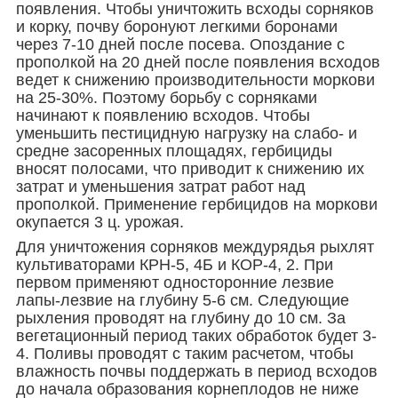
появления. Чтобы уничтожить всходы сорняков
и корку, почву боронуют легкими боронами
через 7-10 дней после посева. Опоздание с
прополкой на 20 дней после появления всходов
ведет к снижению производительности моркови
на 25-30%. Поэтому борьбу с сорняками
начинают к появлению всходов. Чтобы
уменьшить пестицидную нагрузку на слабо- и
средне засоренных площадях, гербициды
вносят полосами, что приводит к снижению их
затрат и уменьшения затрат работ над
прополкой. Применение гербицидов на моркови
окупается 3 ц. урожая.
Для уничтожения сорняков междурядья рыхлят
культиваторами КРН-5, 4Б и КОР-4, 2. При
первом применяют односторонние лезвие
лапы-лезвие на глубину 5-6 см. Следующие
рыхления проводят на глубину до 10 см. За
вегетационный период таких обработок будет 3-
4. Поливы проводят с таким расчетом, чтобы
влажность почвы поддержать в период всходов
до начала образования корнеплодов не ниже