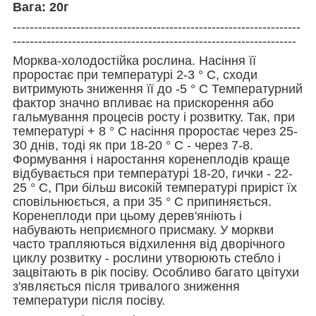
Вага: 20г
--------------------------------------------------------------------
-------------------------------------------------------------------
Морква-холодостійка рослина. Насіння її
проростає при температурі 2-3 ° С, сходи
витримують зниження її до -5 ° С Температурний
фактор значно впливає на прискорення або
гальмування процесів росту і розвитку. Так, при
температурі + 8 ° С насіння проростає через 25-
30 днів, тоді як при 18-20 ° С - через 7-8.
Формування і наростання коренеплодів краще
відбувається при температурі 18-20, гички - 22-
25 ° С, При більш високій температурі приріст їх
сповільнюється, а при 35 ° С припиняється.
Коренеплоди при цьому дерев'яніють і
набувають неприємного присмаку. У моркви
часто трапляються відхилення від дворічного
циклу розвитку - рослини утворюють стебло і
зацвітають в рік посіву. Особливо багато цвітухи
з'являється після тривалого зниження
температури після посіву.