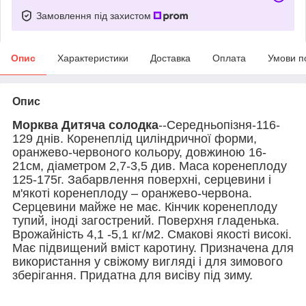
Замовлення під захистом
Опис
Характеристики
Доставка
Оплата
Умови п
Опис
Морква Дитяча солодка
--Середньопізня-116-
129 днів. Коренеплід циліндричної форми,
оранжево-червоного кольору, довжиною 16-
21см, діаметром 2,7-3,5 див. Маса коренеплоду
125-175г. Забарвлення поверхні, серцевини і
м'якоті коренеплоду – оранжево-червона.
Серцевини майже не має. Кінчик коренеплоду
тупий, іноді загострений. Поверхня гладенька.
Врожайність 4,1 -5,1 кг/м2. Смакові якості високі.
Має підвищений вміст каротину. Призначена для
використання у свіжому вигляді і для зимового
зберігання. Придатна для висіву під зиму.