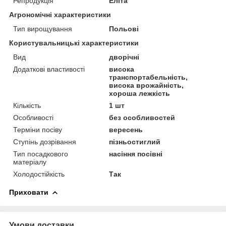
Репродукція
Еліта
Агрономічні характеристики
Тип вирощування
Польові
Користувальницькі характеристики
Вид
дворічні
Додаткові властивості
висока
транспортабельність,
висока врожайність,
хороша лежкість
Кількість
1 шт
Особливості
без особливостей
Терміни посіву
вересень
Ступінь дозрівання
пізньостиглий
Тип посадкового
насіння посівні
матеріалу
Холодостійкість
Так
Приховати
Умови доставки