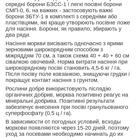
середні борони БЗСС-1 і легкі посівні борони
СМП-0, 6, на важких - застосовують важкі
борони ЗБТУ-1 в комплекті з середніми або
пластівцями, які краще утворюють посівне ложе
для насіння. Борони, як правило, збирають у
два ряди.
Насіння моркви висівають одночасно з ярими
зерновими широкорядним способом з
міжряддям 70 см, а також схема 40 + 40 + 60 см
сівалкою овочевий. Норма витрати насіння при
широкорядному посіві становить 4,5-6 кг / га.
Після посіву поле ковзанкою, знищуючи грудки і
покращує контакт насіння з грунтом.
Рослини добре використовують післядію
органічних добрив, морква позитивно реагує на
мінеральні добрива. Позитивні результати
забезпечує внесення при посіві гранульованого
суперфосфату (0,5 ц / га).
В зависимости от погодных условий, всходы
моркови появляются через 15-20 дней, поэтому
уход за посевами необходимо начинать до их