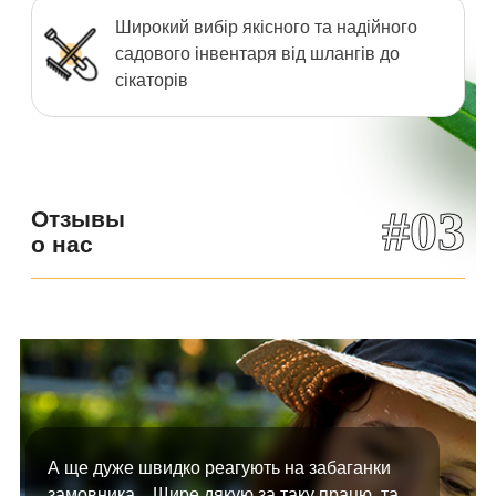
Широкий вибір якісного та надійного
садового інвентаря від шлангів до
сікаторів
#03
Отзывы
о нас
А ще дуже швидко реагують на забаганки
замовника... Щире дякую за таку працю, та