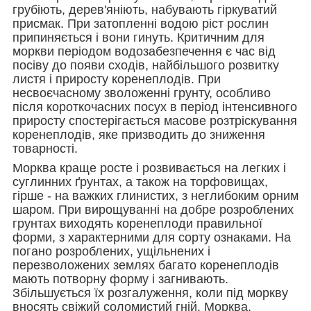
грубіють, дерев'яніють, набувають гіркуватий
присмак. При затопленні водою ріст рослин
припиняється і вони гинуть. Критичним для
моркви періодом водозабезпечення є час від
посіву до появи сходів, найбільшого розвитку
листя і приросту коренеплодів. При
несвоєчасному зволоженні грунту, особливо
після короткочасних посух в період інтенсивного
приросту спостерігається масове розтріскування
коренеплодів, яке призводить до зниження
товарності.
Морква краще росте і розвивається на легких і
суглинних ґрунтах, а також на торфовищах,
гірше - на важких глинистих, з неглибоким орним
шаром. При вирощуванні на добре розроблених
грунтах виходять коренеплоди правильної
форми, з характерними для сорту ознаками. На
погано розроблених, ущільнених і
перезволожених землях багато коренеплодів
мають потворну форму і загнивають.
Збільшується їх розгалуження, коли під моркву
вносять свіжий соломистий гній. Морква,