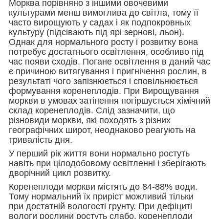
Морква порівняно з іншими овочевими
культурами менш вимоглива до світла, тому її
часто вирощують у садах і як подпокровных
культуру (підсівають під ярі зернові, льон).
Однак для нормального росту і розвитку вона
потребує достатнього освітлення, особливо під
час появи сходів. Погане освітлення в даний час
є причиною витягування і пригнічення рослин, в
результаті чого запізнюється і сповільнюється
формування коренеплодів. При Вирощування
моркви в умовах затінення погіршується хімічний
склад коренеплодів. Слід зазначити, що
різновиди моркви, які походять з різних
географічних широт, неоднаково реагують на
тривалість дня.
У перший рік життя вони нормально ростуть
навіть при цілодобовому освітленні і зберігають
дворічний цикл розвитку.
Коренеплоди моркви містять до 84-88% води.
Тому нормальний їх приріст можливий тільки
при достатній вологості грунту. При дефіциті
вологи рослини ростуть слабо, коренеплоди