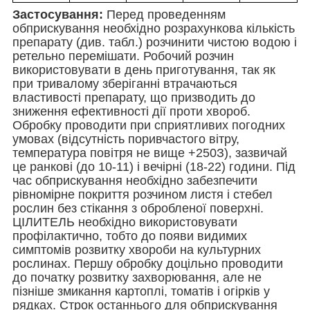
Застосування:
Перед проведенням
обприскування необхідно розрахункова кількість
препарату (див. табл.) розчинити чистою водою і
ретельно перемішати. Робочий розчин
використовувати в день приготування, так як
при тривалому зберіганні втрачаються
властивості препарату, що призводить до
зниження ефективності дії проти хвороб.
Обробку проводити при сприятливих погодних
умовах (відсутність поривчастого вітру,
температура повітря не вище +25
0
З), зазвичай
це ранкові (до 10-11) і вечірні (18-22) години. Під
час обприскування необхідно забезпечити
рівномірне покриття розчином листя і стебел
рослин без стікання з обробленої поверхні.
ЦІЛИТЕЛЬ необхідно використовувати
профілактично, тобто до появи видимих
симптомів розвитку хвороби на культурних
рослинах. Першу обробку доцільно проводити
до початку розвитку захворювання, але не
пізніше змикання картоплі, томатів і огірків у
рядках. Строк останнього для обприскування