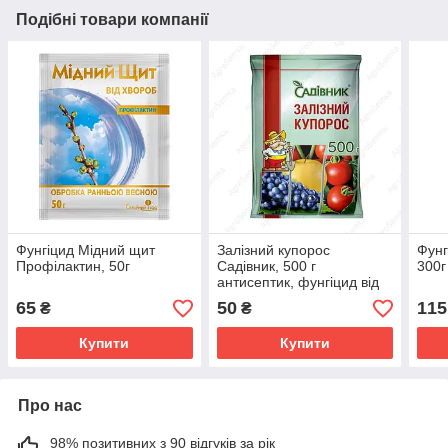
Подібні товари компанії
Фунгіцид Мідний щит
Залізний купорос
Фунг
Профілактин, 50г
Садівник, 500 г
300г
антисептик, фунгіцид від
мохів, грибів, лишайників і
65
50
115
₴
₴
гнилі
Купити
Купити
Про нас
98% позитивних з 90 відгуків за рік