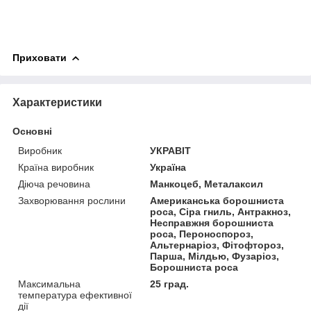
Приховати
Характеристики
Основні
Виробник
УКРАВІТ
Країна виробник
Україна
Діюча речовина
Манкоцеб, Металаксил
Захворювання рослини
Американська борошниста
роса, Сіра гниль, Антракноз,
Несправжня борошниста
роса, Пероноспороз,
Альтернаріоз, Фітофтороз,
Парша, Мілдью, Фузаріоз,
Борошниста роса
Максимальна
25 град.
температура ефективної
дії