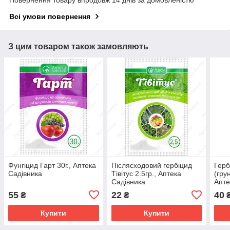
Повернення товару впродовж 14 днів за домовленістю
Всі умови повернення
З цим товаром також замовляють
Фунгіцид Гарт 30г., Аптека
Післясходовий гербіцид
Герб
Садівника
Тівітус 2.5гр., Аптека
(гру
Садівника
Апте
55
22
40
₴
₴
Купити
Купити