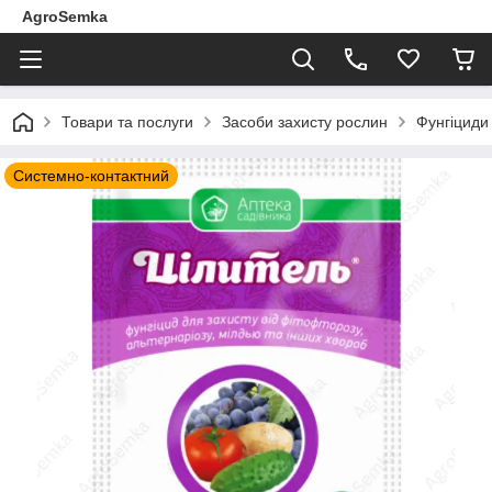
AgroSemka
Товари та послуги
Засоби захисту рослин
Фунгіциди 
Системно-контактний