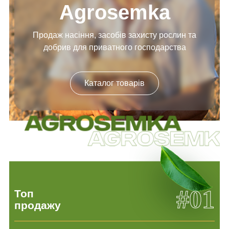
Agrosemka
Продаж насіння, засобів
захисту рослин та
добрив
для приватного господарства
Каталог товарів
#01
Топ
продажу