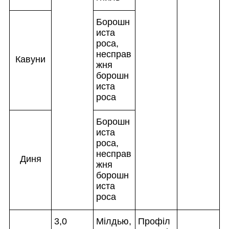
Борошн
иста
роса,
несправ
Кавуни
жня
борошн
иста
роса
Борошн
иста
роса,
несправ
Диня
жня
борошн
иста
роса
3,0
Мілдью,
Профіл