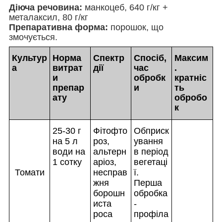
Діюча речовина:
манкоцеб, 640 г/кг +
металаксил, 80 г/кг
Препаративна форма:
порошок, що
змочується.
Культур
Норма
Спектр
Спосіб,
Максим
а
витрат
дії
час
.
и
обробк
кратніс
препар
и
ть
ату
обробо
к
25-30 г
Фітофто
Обприск
на 5 л
роз,
ування
води на
альтерн
в період
1 сотку
аріоз,
вегетаці
Томати
несправ
ї.
жня
Перша
борошн
обробка
иста
-
роса
профіла