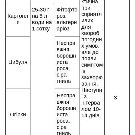
ктична
при
25-30 г
Фітофто
сприятл
Картопл
на 5 л
роз,
ивих
я
води на
альтерн
для
1 сотку
аріоз
хвороб
погодни
Неспра
х умов,
вжня
але до
борошн
появи
Цибуля
иста
симптом
роса,
ів
сіра
захворю
гниль
вання.
Наступн
Неспра
і з
3
вжня
інтерва
борошн
лом 10-
Огірки
иста
14 днів
роса,
сіра
гниль