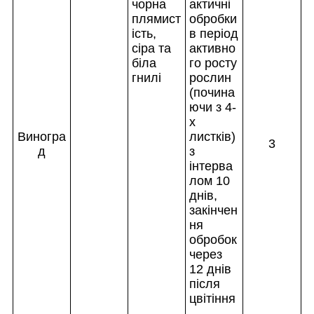
чорна
актичні
плямист
обробки
ість,
в період
сіра та
активно
біла
го росту
гнилі
рослин
(почина
ючи з 4-
х
Виногра
листків)
3
д
з
інтерва
лом 10
днів,
закінчен
ня
обробок
через
12 днів
після
цвітіння