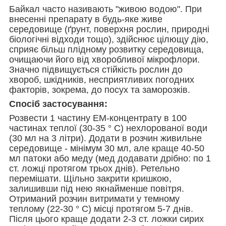
Байкал часто називають "живою водою". При
внесенні препарату в будь-яке живе
середовище (ґрунт, поверхня рослин, природні
біологічні відходи тощо), здійснює цілющу дію,
сприяє більш плідному розвитку середовища,
очищаючи його від хворобливої мікрофлори.
Значно підвищується стійкість рослин до
хвороб, шкідників, несприятливих погодних
факторів, зокрема, до посух та заморозків.
Спосіб застосування:
Розвести 1 частину ЕМ-концентрату в 100
частинах теплої (30-35 ° С) нехлорованої води
(30 мл на 3 літри). Додати в розчин живильне
середовище - мінімум 30 мл, але краще 40-50
мл патоки або меду (мед додавати дрібно: по 1
ст. ложці протягом трьох днів). Ретельно
перемішати. Щільно закрити кришкою,
залишивши під нею якнайменше повітря.
Отриманий розчин витримати у темному
теплому (22-30 ° С) місці протягом 5-7 днів.
Після цього краще додати 2-3 ст. ложки сирих