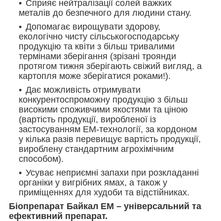
Сприяє нейтралізації солей важких
металів до безпечного для людини стану.
Допомагає вирощувати здорову,
екологічно чисту сільськогосподарську
продукцію та квіти з більш тривалими
термінами зберігання (зрізані троянди
протягом тижня зберігають свіжий вигляд, а
картопля може зберігатися роками!).
Дає можливість отримувати
конкурентоспроможну продукцію з більш
високими споживчими якостями та ціною
(вартість продукції, виробленої із
застосуванням ЕМ-технології, за кордоном
у кілька разів перевищує вартість продукції,
вироблену стандартним агрохімічним
способом).
Усуває неприємні запахи при розкладанні
органіки у вигрібних ямах, а також у
приміщеннях для худоби та відстійниках.
Біопрепарат Байкал ЕМ – універсальний та
ефективний препарат.