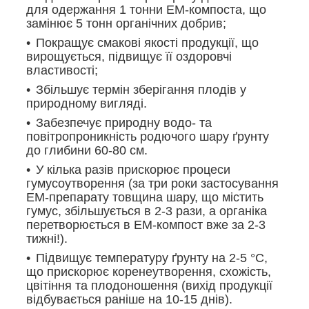
для одержання 1 тонни ЕМ-компоста, що
замінює 5 тонн органічних добрив;
Покращує смакові якості продукції, що
вирощується, підвищує її оздоровчі
властивості;
Збільшує термін зберігання плодів у
природному вигляді.
Забезпечує природну водо- та
повітропроникність родючого шару ґрунту
до глибини 60-80 см.
У кілька разів прискорює процеси
гумусоутворення (за три роки застосування
ЕМ-препарату товщина шару, що містить
гумус, збільшується в 2-3 рази, а органіка
перетворюється в ЕМ-компост вже за 2-3
тижні!).
Підвищує температуру ґрунту на 2-5 °С,
що прискорює коренеутворення, схожість,
цвітіння та плодоношення (вихід продукції
відбувається раніше на 10-15 днів).