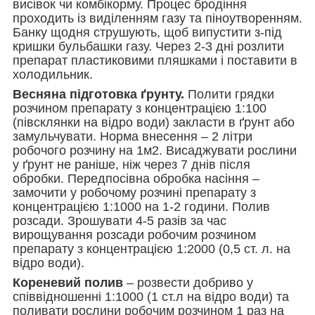
висівок чи комбікорму. Процес бродіння
проходить із виділенням газу та піноутворенням.
Банку щодня струшують, щоб випустити з-під
кришки бульбашки газу. Через 2-3 дні розлити
препарат пластиковими пляшками і поставити в
холодильник.
Весняна підготовка ґрунту.
Полити грядки
розчином препарату з концентрацією 1:100
(півсклянки на відро води) закласти в ґрунт або
замульчувати. Норма внесення – 2 літри
робочого розчину на 1м2. Висаджувати рослини
у ґрунт не раніше, ніж через 7 днів після
обробки. Передпосівна обробка насіння –
замочити у робочому розчині препарату з
концентрацією 1:1000 на 1-2 години. Полив
розсади. Зрошувати 4-5 разів за час
вирощування розсади робочим розчином
препарату з концентрацією 1:2000 (0,5 ст. л. на
відро води).
Кореневий полив
– розвести добриво у
співвідношенні 1:1000 (1 ст.л на відро води) та
поливати рослини робочим розчином 1 раз на