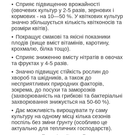
Сприяє підвищенню врожайності
(овочевих культур у 2-5 разів, зернових і
кормових - на 10—50 %. У квіткових культур
значно збільшується кількість квітконосів та
розміри квітів).
Покращує смакові та якісні показники
плодів (вище вміст вітамінів, каротину,
крохмалю, білка тощо).
Сприяє зниженню вмісту нітратів в овочах
та фруктах у 4-5 разів.
Значно підвищує стійкість рослин до
хвороб та шкідників, а також до
несприятливих природних факторів,
зокрема, до посухи та заморозків
(захворюваність на грибкові та бактеріальні
захворювання знижується на 50-60 %).
Дає можливість вирощувати ту саму
культуру на одному місці кілька сезонів
поспіль без зміни ґрунту (особливо це
актуально для тепличних господарств).