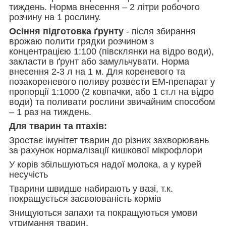
тиждень. Норма внесення – 2 літри робочого
розчину на 1 рослину.
Осіння підготовка ґрунту
- після збирання
врожаю полити грядки розчином з
концентрацією 1:100 (півсклянки на відро води),
закласти в ґрунт або замульчувати. Норма
внесення 2-3 л на 1 м. Для кореневого та
позакореневого поливу розвести ЕМ-препарат у
пропорції 1:1000 (2 ковпачки, або 1 ст.л на відро
води) та поливати рослини звичайним способом
– 1 раз на тиждень.
Для тварин та птахів:
Зростає імунітет тварин до різних захворювань
за рахунок нормалізації кишкової мікрофлори
У корів збільшуються надої молока, а у курей
несучість
Тварини швидше набирають у вазі, т.к.
покращується засвоюваність кормів
Знищуються запахи та покращуються умови
утримання тварин.