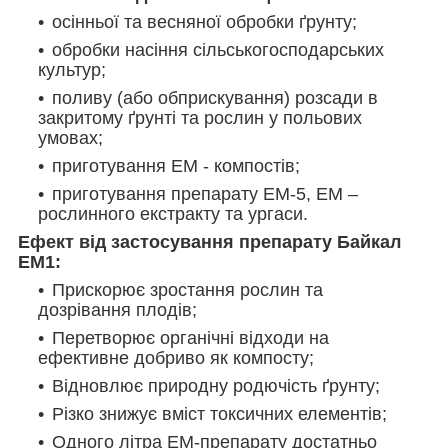
осінньої та весняної обробки ґрунту;
обробки насіння сільськогосподарських
культур;
поливу (або обприскування) розсади в
закритому ґрунті та рослин у польових
умовах;
приготування ЕМ - компостів;
приготування препарату ЕМ-5, ЕМ –
рослинного екстракту та ургаси.
Ефект від застосування препарату Байкал
ЕМ1:
Прискорює зростання рослин та
дозрівання плодів;
Перетворює органічні відходи на
ефективне добриво як компосту;
Відновлює природну родючість ґрунту;
Різко знижує вміст токсичних елементів;
Одного літра ЕМ-препарату достатньо