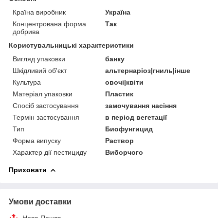
Країна виробник
Україна
Концентрована форма
Так
добрива
Користувальницькі характеристики
Вигляд упаковки
банку
Шкідливий об'єкт
альтернаріоз|гниль|інше
Культура
овочі|квіти
Матеріал упаковки
Пластик
Спосіб застосування
замочування насіння
Термін застосування
в період вегетації
Тип
Биофунгицид
Форма випуску
Раствор
Характер дії пестициду
Виборчого
Приховати
Умови доставки
Нова Пошта