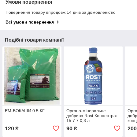
Умови повернення
Повернення товару впродовж 14 днів за домовленістю
Всі умови повернення
Подібні товари компанії
ЕМ-БОКАШИ 0.5 КГ
Органо-мінеральне
Орга
добриво Rost Концентрат
добр
15.7.7 0,3 л
конц
120
90
200
₴
₴