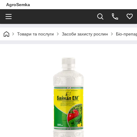
AgroSemka
Товари та послуги
Засоби захисту рослин
Біо-препа